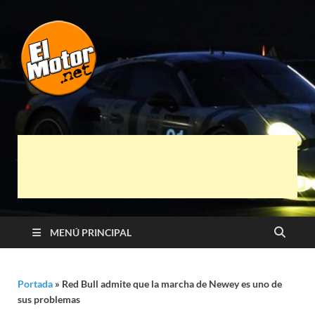
El Motor punto
Información sobre novedades y pruebas de
Automóviles
Net
MENÚ PRINCIPAL
Portada
»
Red Bull admite que la marcha de Newey es uno de
sus problemas