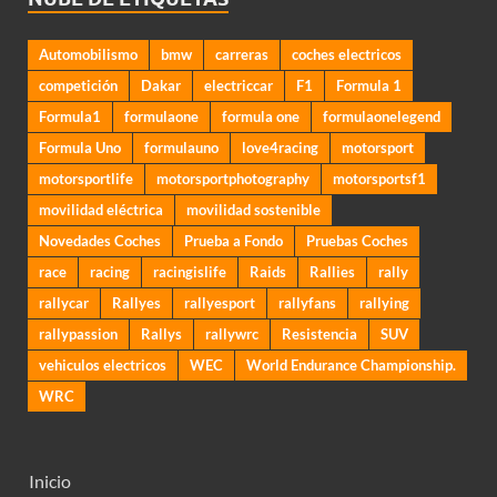
Automobilismo
bmw
carreras
coches electricos
competición
Dakar
electriccar
F1
Formula 1
Formula1
formulaone
formula one
formulaonelegend
Formula Uno
formulauno
love4racing
motorsport
motorsportlife
motorsportphotography
motorsportsf1
movilidad eléctrica
movilidad sostenible
Novedades Coches
Prueba a Fondo
Pruebas Coches
race
racing
racingislife
Raids
Rallies
rally
rallycar
Rallyes
rallyesport
rallyfans
rallying
rallypassion
Rallys
rallywrc
Resistencia
SUV
vehiculos electricos
WEC
World Endurance Championship.
WRC
Inicio