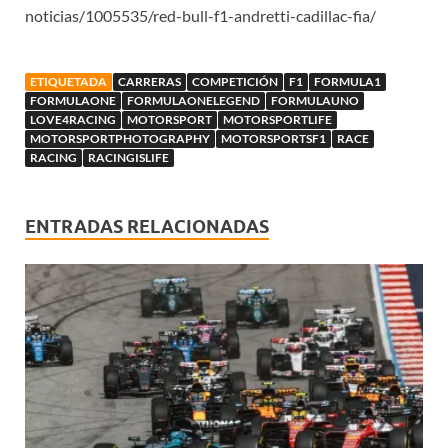
noticias/1005535/red-bull-f1-andretti-cadillac-fia/
ETIQUETADA
CARRERAS
COMPETICIÓN
F1
FORMULA1
FORMULAONE
FORMULAONELEGEND
FORMULAUNO
LOVE4RACING
MOTORSPORT
MOTORSPORTLIFE
MOTORSPORTPHOTOGRAPHY
MOTORSPORTSF1
RACE
RACING
RACINGISLIFE
ENTRADAS RELACIONADAS