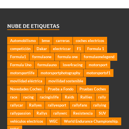
NUBE DE ETIQUETAS
Automobilismo
bmw
carreras
coches electricos
competición
Dakar
electriccar
F1
Formula 1
Formula1
formulaone
formula one
formulaonelegend
Formula Uno
formulauno
love4racing
motorsport
motorsportlife
motorsportphotography
motorsportsf1
movilidad eléctrica
movilidad sostenible
Novedades Coches
Prueba a Fondo
Pruebas Coches
race
racing
racingislife
Raids
Rallies
rally
rallycar
Rallyes
rallyesport
rallyfans
rallying
rallypassion
Rallys
rallywrc
Resistencia
SUV
vehiculos electricos
WEC
World Endurance Championship.