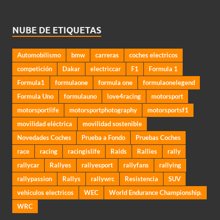
NUBE DE ETIQUETAS
Automobilismo
bmw
carreras
coches electricos
competición
Dakar
electriccar
F1
Formula 1
Formula1
formulaone
formula one
formulaonelegend
Formula Uno
formulauno
love4racing
motorsport
motorsportlife
motorsportphotography
motorsportsf1
movilidad eléctrica
movilidad sostenible
Novedades Coches
Prueba a Fondo
Pruebas Coches
race
racing
racingislife
Raids
Rallies
rally
rallycar
Rallyes
rallyesport
rallyfans
rallying
rallypassion
Rallys
rallywrc
Resistencia
SUV
vehiculos electricos
WEC
World Endurance Championship.
WRC