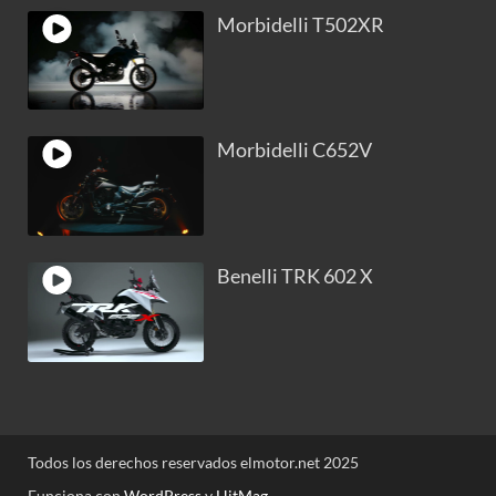
Morbidelli T502XR
Morbidelli C652V
Benelli TRK 602 X
Todos los derechos reservados elmotor.net 2025
Funciona con
WordPress
y
HitMag
.