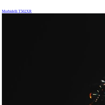
Morbidelli T502XR