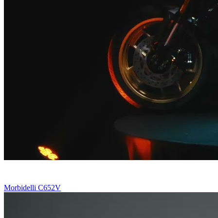
Morbidelli C652V