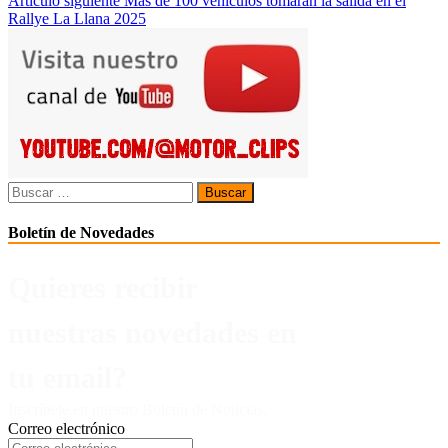
Artículo siguiente
Más de 100 vehículos tomarán la salida en el
entradas
Rallye La Llana 2025
Buscar:
Boletín de Novedades
Quieres recibir
nuestras novedades en
tu email?
Inscríbete en nuestro Boletín de Noticias.
Correo electrónico