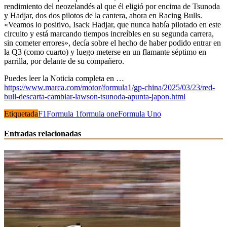
rendimiento del neozelandés al que él eligió por encima de Tsunoda
y Hadjar, dos dos pilotos de la cantera, ahora en Racing Bulls.
«Veamos lo positivo, Isack Hadjar, que nunca había pilotado en este
circuito y está marcando tiempos increíbles en su segunda carrera,
sin cometer errores», decía sobre el hecho de haber podido entrar en
la Q3 (como cuarto) y luego meterse en un flamante séptimo en
parrilla, por delante de su compañero.
Puedes leer la Noticia completa en …
https://www.marca.com/motor/formula1/gp-china/2025/03/23/red-
bull-descarta-cambiar-lawson-tsunoda-apunta-japon.html
Etiquetada
F1
Formula 1
formula one
Formula Uno
Entradas relacionadas