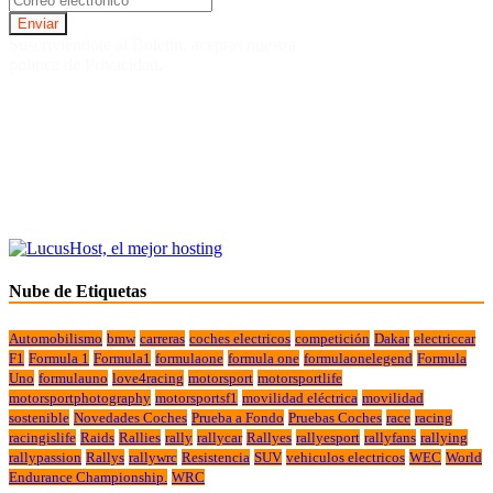
Suscriviendote al Boletin, aceptas nuestra
politica de Privacidad.
Nube de Etiquetas
Automobilismo
bmw
carreras
coches electricos
competición
Dakar
electriccar
F1
Formula 1
Formula1
formulaone
formula one
formulaonelegend
Formula
Uno
formulauno
love4racing
motorsport
motorsportlife
motorsportphotography
motorsportsf1
movilidad eléctrica
movilidad
sostenible
Novedades Coches
Prueba a Fondo
Pruebas Coches
race
racing
racingislife
Raids
Rallies
rally
rallycar
Rallyes
rallyesport
rallyfans
rallying
rallypassion
Rallys
rallywrc
Resistencia
SUV
vehiculos electricos
WEC
World
Endurance Championship.
WRC