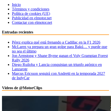
Inicio
Términos y condiciones
Política de cookies (UE)
Publicidad en elmotor.net
Contactar con elmotor.net
Entradas recientes
Pérez explica qué está frenando a Cadillac en la F1 2026
McLaren ya prepara un gran golpe para Bakú… y puede que
no sea el último
Jon Armstong y Shane Byrne ganan el Voly Grampian Forest
Rally 2026
Diego Ruiloba y Lancia conquistan un triunfo agónico en
Lanzarote
Marcus Ericsson seguirá con Andretti en la temporada 2027
de IndyCar
Videos de @MotorClips