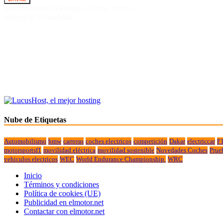
Suscriviendote al Boletin, aceptas nuestra
politica de Privacidad.
Nube de Etiquetas
Automobilismo
bmw
carreras
coches electricos
competición
Dakar
electriccar
F
motorsportsf1
movilidad eléctrica
movilidad sostenible
Novedades Coches
Prue
vehiculos electricos
WEC
World Endurance Championship.
WRC
Inicio
Términos y condiciones
Política de cookies (UE)
Publicidad en elmotor.net
Contactar con elmotor.net