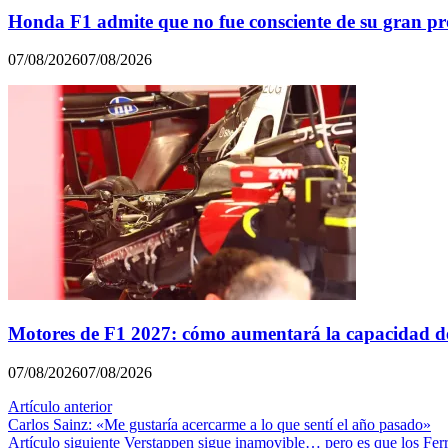
Honda F1 admite que no fue consciente de su gran p
07/08/2026
07/08/2026
Motores de F1 2027: cómo aumentará la capacidad de
07/08/2026
07/08/2026
Navegación
Artículo anterior
Carlos Sainz: «Me gustaría acercarme a lo que sentí el año pasado»
de
Artículo siguiente
Verstappen sigue inamovible… pero es que los Ferr