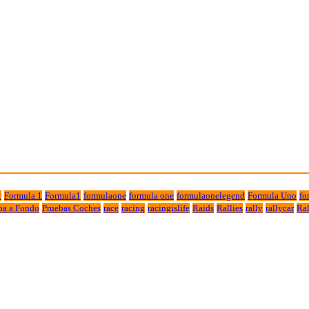
1
Formula 1
Formula1
formulaone
formula one
formulaonelegend
Formula Uno
fo
ba a Fondo
Pruebas Coches
race
racing
racingislife
Raids
Rallies
rally
rallycar
Ral