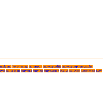
rmulauno
love4racing
motorsport
motorsportlife
motorsportphotography
lyes
rallyesport
rallyfans
rallying
rallypassion
Rallys
rallywrc
Resistencia
SUV