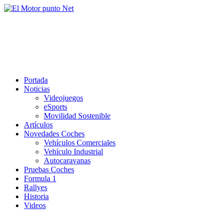
Saltar
al
El Motor punto Net
contenido
Información sobre novedades y pruebas de Automóviles
Portada
Noticias
Videojuegos
eSports
Movilidad Sostenible
Artículos
Novedades Coches
Vehículos Comerciales
Vehículo Industrial
Autocaravanas
Pruebas Coches
Formula 1
Rallyes
Historia
Videos