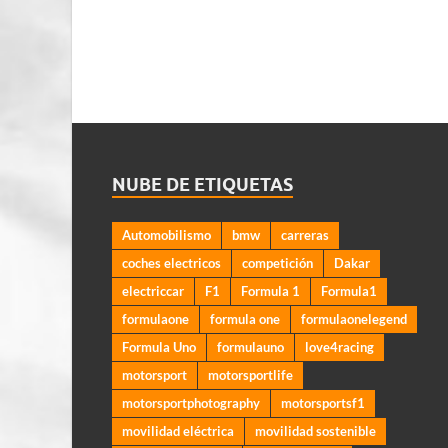
NUBE DE ETIQUETAS
Automobilismo
bmw
carreras
coches electricos
competición
Dakar
electriccar
F1
Formula 1
Formula1
formulaone
formula one
formulaonelegend
Formula Uno
formulauno
love4racing
motorsport
motorsportlife
motorsportphotography
motorsportsf1
movilidad eléctrica
movilidad sostenible