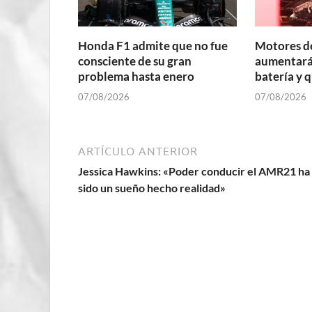
Honda F1 admite que no fue
Motores d
consciente de su gran
aumentará 
problema hasta enero
batería y 
07/08/2026
07/08/2026
ARTÍCULO ANTERIOR
Jessica Hawkins: «Poder conducir el AMR21 ha
sido un sueño hecho realidad»