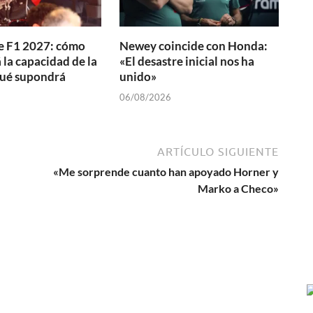
e F1 2027: cómo
Newey coincide con Honda:
la capacidad de la
«El desastre inicial nos ha
qué supondrá
unido»
06/08/2026
ARTÍCULO SIGUIENTE
«Me sorprende cuanto han apoyado Horner y
Marko a Checo»