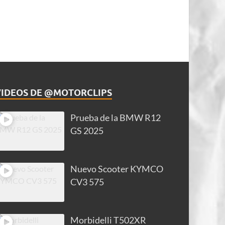
VIDEOS DE @MOTORCLIPS
Prueba de la BMW R12
GS 2025
Nuevo Scooter KYMCO
CV3 575
Morbidelli T502XR