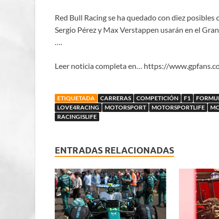
Red Bull Racing se ha quedado con diez posibles
Sergio Pérez y Max Verstappen usarán en el Gran
….
Leer noticia completa en… https://www.gpfans.c
ETIQUETADA
CARRERAS
COMPETICIÓN
F1
FORMU
LOVE4RACING
MOTORSPORT
MOTORSPORTLIFE
MO
RACINGISLIFE
ENTRADAS RELACIONADAS