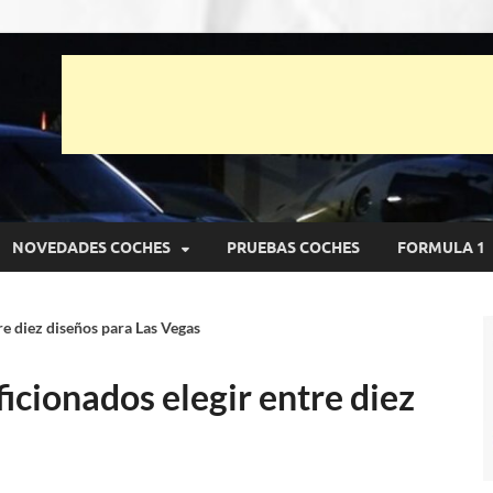
unto Net
pruebas de Automóviles
NOVEDADES COCHES
PRUEBAS COCHES
FORMULA 1
re diez diseños para Las Vegas
ficionados elegir entre diez