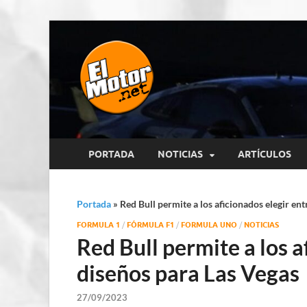
El Motor p
Información sobre novedades y 
PORTADA
NOTICIAS
ARTÍCULOS
Portada
»
Red Bull permite a los aficionados elegir ent
FORMULA 1
/
FÓRMULA F1
/
FORMULA UNO
/
NOTICIAS
Red Bull permite a los a
diseños para Las Vegas
27/09/2023