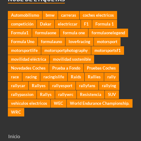
Automobilismo
bmw
carreras
coches electricos
competición
Dakar
electriccar
F1
Formula 1
Formula1
formulaone
formula one
formulaonelegend
Formula Uno
formulauno
love4racing
motorsport
motorsportlife
motorsportphotography
motorsportsf1
movilidad eléctrica
movilidad sostenible
Novedades Coches
Prueba a Fondo
Pruebas Coches
race
racing
racingislife
Raids
Rallies
rally
rallycar
Rallyes
rallyesport
rallyfans
rallying
rallypassion
Rallys
rallywrc
Resistencia
SUV
vehiculos electricos
WEC
World Endurance Championship.
WRC
Inicio