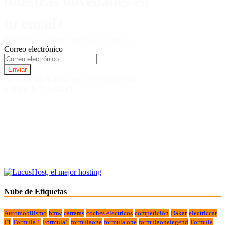
nuestras novedades en
tu email?
Inscríbete en nuestro Boletín de Noticias.
Correo electrónico
Suscriviendote al Boletin, aceptas nuestra
politica de Privacidad.
Nube de Etiquetas
Automobilismo
bmw
carreras
coches electricos
competición
Dakar
electriccar
F1
Formula 1
Formula1
formulaone
formula one
formulaonelegend
Formula