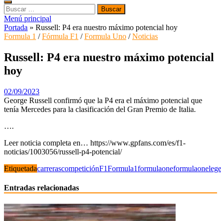
Buscar:
Menú principal
Portada
»
Russell: P4 era nuestro máximo potencial hoy
Formula 1
/
Fórmula F1
/
Formula Uno
/
Noticias
Russell: P4 era nuestro máximo potencial
hoy
02/09/2023
George Russell confirmó que la P4 era el máximo potencial que
tenía Mercedes para la clasificación del Gran Premio de Italia.
….
Leer noticia completa en… https://www.gpfans.com/es/f1-
noticias/1003056/russell-p4-potencial/
Etiquetada
carreras
competición
F1
Formula1
formulaone
formulaoneleg
Entradas relacionadas