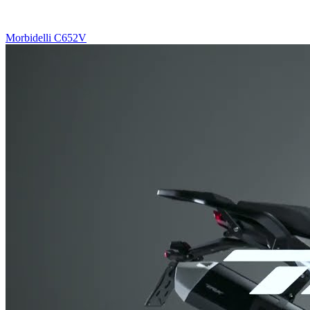
Morbidelli C652V