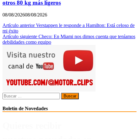
otros 80 kg más ligeros
08/08/2026
08/08/2026
Navegación
Artículo anterior
Verstappen le responde a Hamilton: Está celoso de
mi éxito
de
Artículo siguiente
Checo: En Miami nos dimos cuenta que teníamos
entradas
debilidades como equipo
Buscar:
Boletín de Novedades
Quieres recibir