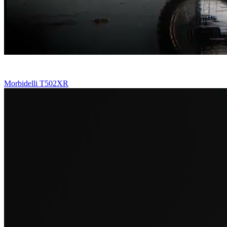
Morbidelli T502XR