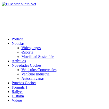
Saltar
al
El Motor punto Net
contenido
Información sobre novedades y pruebas de Automóviles
Portada
Noticias
Videojuegos
eSports
Movilidad Sostenible
Artículos
Novedades Coches
Vehículos Comerciales
Vehículo Industrial
Autocaravanas
Pruebas Coches
Formula 1
Rallyes
Historia
Videos