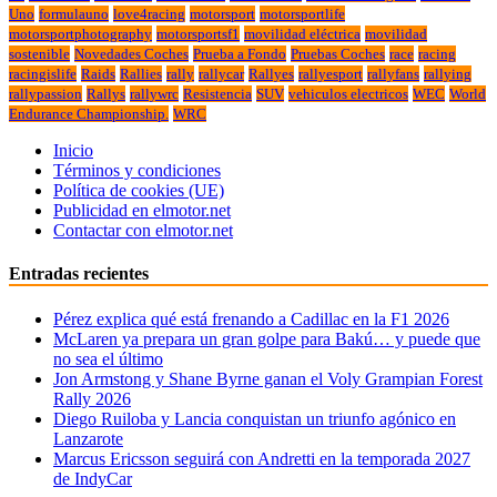
Uno
formulauno
love4racing
motorsport
motorsportlife
motorsportphotography
motorsportsf1
movilidad eléctrica
movilidad
sostenible
Novedades Coches
Prueba a Fondo
Pruebas Coches
race
racing
racingislife
Raids
Rallies
rally
rallycar
Rallyes
rallyesport
rallyfans
rallying
rallypassion
Rallys
rallywrc
Resistencia
SUV
vehiculos electricos
WEC
World
Endurance Championship.
WRC
Inicio
Términos y condiciones
Política de cookies (UE)
Publicidad en elmotor.net
Contactar con elmotor.net
Entradas recientes
Pérez explica qué está frenando a Cadillac en la F1 2026
McLaren ya prepara un gran golpe para Bakú… y puede que
no sea el último
Jon Armstong y Shane Byrne ganan el Voly Grampian Forest
Rally 2026
Diego Ruiloba y Lancia conquistan un triunfo agónico en
Lanzarote
Marcus Ericsson seguirá con Andretti en la temporada 2027
de IndyCar