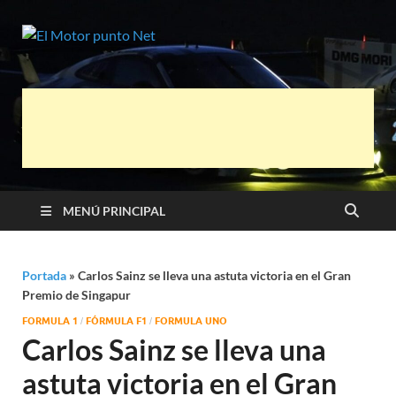
El Motor
Información sobre novedades y pruebas
de Automóviles
punto Net
MENÚ PRINCIPAL
Portada
»
Carlos Sainz se lleva una astuta victoria en el Gran
Premio de Singapur
FORMULA 1
FÓRMULA F1
FORMULA UNO
/
/
Carlos Sainz se lleva una
astuta victoria en el Gran