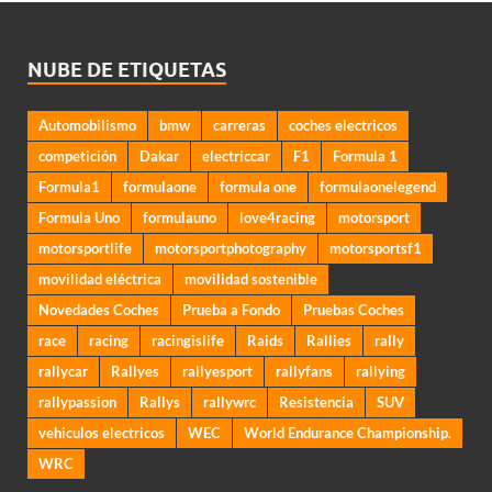
NUBE DE ETIQUETAS
Automobilismo
bmw
carreras
coches electricos
competición
Dakar
electriccar
F1
Formula 1
Formula1
formulaone
formula one
formulaonelegend
Formula Uno
formulauno
love4racing
motorsport
motorsportlife
motorsportphotography
motorsportsf1
movilidad eléctrica
movilidad sostenible
Novedades Coches
Prueba a Fondo
Pruebas Coches
race
racing
racingislife
Raids
Rallies
rally
rallycar
Rallyes
rallyesport
rallyfans
rallying
rallypassion
Rallys
rallywrc
Resistencia
SUV
vehiculos electricos
WEC
World Endurance Championship.
WRC