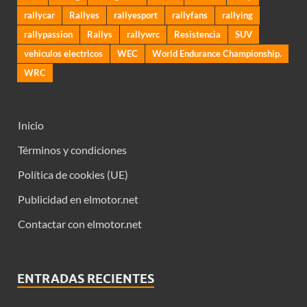
rallycar
Rallyes
rallyesport
rallyfans
rallying
rallypassion
Rallys
rallywrc
Resistencia
SUV
vehiculos electricos
WEC
World Endurance Championship.
WRC
Inicio
Términos y condiciones
Política de cookies (UE)
Publicidad en elmotor.net
Contactar con elmotor.net
ENTRADAS RECIENTES