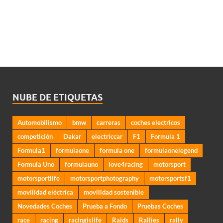
NUBE DE ETIQUETAS
Automobilismo
bmw
carreras
coches electricos
competición
Dakar
electriccar
F1
Formula 1
Formula1
formulaone
formula one
formulaonelegend
Formula Uno
formulauno
love4racing
motorsport
motorsportlife
motorsportphotography
motorsportsf1
movilidad eléctrica
movilidad sostenible
Novedades Coches
Prueba a Fondo
Pruebas Coches
race
racing
racingislife
Raids
Rallies
rally