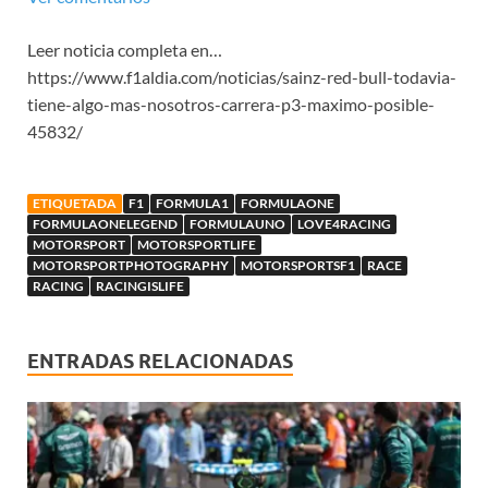
Leer noticia completa en…
https://www.f1aldia.com/noticias/sainz-red-bull-todavia-
tiene-algo-mas-nosotros-carrera-p3-maximo-posible-
45832/
ETIQUETADA
F1
FORMULA1
FORMULAONE
FORMULAONELEGEND
FORMULAUNO
LOVE4RACING
MOTORSPORT
MOTORSPORTLIFE
MOTORSPORTPHOTOGRAPHY
MOTORSPORTSF1
RACE
RACING
RACINGISLIFE
ENTRADAS RELACIONADAS