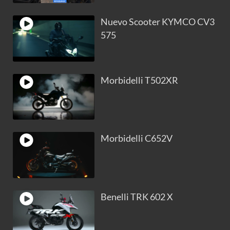
Nuevo Scooter KYMCO CV3
575
Morbidelli T502XR
Morbidelli C652V
Benelli TRK 602 X