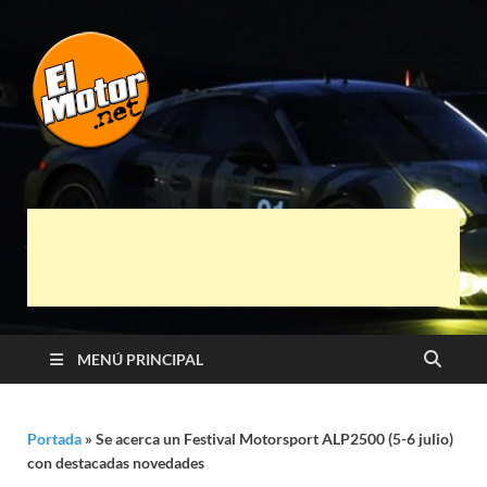
El Motor punto
Información sobre novedades y pruebas de
Automóviles
Net
MENÚ PRINCIPAL
Portada
»
Se acerca un Festival Motorsport ALP2500 (5-6 julio)
con destacadas novedades