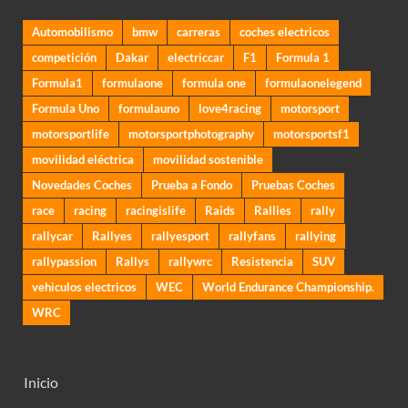
Automobilismo
bmw
carreras
coches electricos
competición
Dakar
electriccar
F1
Formula 1
Formula1
formulaone
formula one
formulaonelegend
Formula Uno
formulauno
love4racing
motorsport
motorsportlife
motorsportphotography
motorsportsf1
movilidad eléctrica
movilidad sostenible
Novedades Coches
Prueba a Fondo
Pruebas Coches
race
racing
racingislife
Raids
Rallies
rally
rallycar
Rallyes
rallyesport
rallyfans
rallying
rallypassion
Rallys
rallywrc
Resistencia
SUV
vehiculos electricos
WEC
World Endurance Championship.
WRC
Inicio