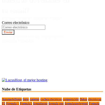
nuestras novedades en
tu email?
Inscríbete en nuestro Boletín de Noticias.
Correo electrónico
Suscriviendote al Boletin, aceptas nuestra
politica de Privacidad.
Nube de Etiquetas
Automobilismo
bmw
carreras
coches electricos
competición
Dakar
electriccar
F1
Formula 1
Formula1
formulaone
formula one
formulaonelegend
Formula