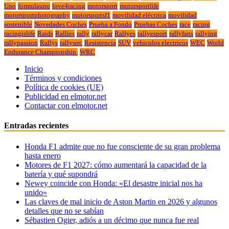
Uno
formulauno
love4racing
motorsport
motorsportlife
motorsportphotography
motorsportsf1
movilidad eléctrica
movilidad
sostenible
Novedades Coches
Prueba a Fondo
Pruebas Coches
race
racing
racingislife
Raids
Rallies
rally
rallycar
Rallyes
rallyesport
rallyfans
rallying
rallypassion
Rallys
rallywrc
Resistencia
SUV
vehiculos electricos
WEC
World
Endurance Championship.
WRC
Inicio
Términos y condiciones
Política de cookies (UE)
Publicidad en elmotor.net
Contactar con elmotor.net
Entradas recientes
Honda F1 admite que no fue consciente de su gran problema
hasta enero
Motores de F1 2027: cómo aumentará la capacidad de la
batería y qué supondrá
Newey coincide con Honda: «El desastre inicial nos ha
unido»
Las claves de mal inicio de Aston Martin en 2026 y algunos
detalles que no se sabían
Sébastien Ogier, adiós a un décimo que nunca fue real