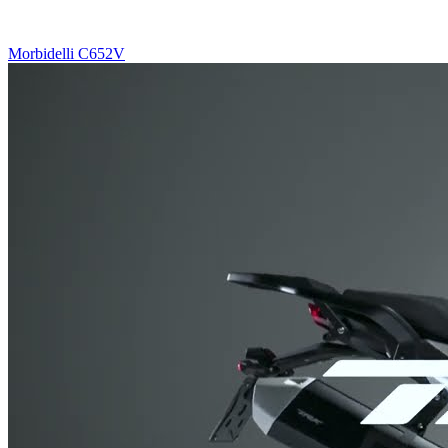
Morbidelli C652V