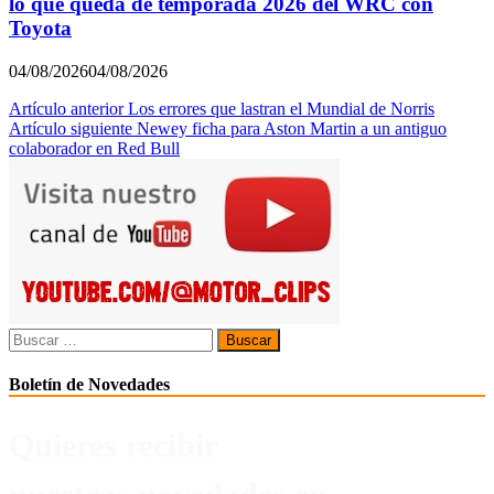
lo que queda de temporada 2026 del WRC con
Toyota
04/08/2026
04/08/2026
Navegación
Artículo anterior
Los errores que lastran el Mundial de Norris
Artículo siguiente
Newey ficha para Aston Martin a un antiguo
de
colaborador en Red Bull
entradas
Buscar:
Boletín de Novedades
Quieres recibir