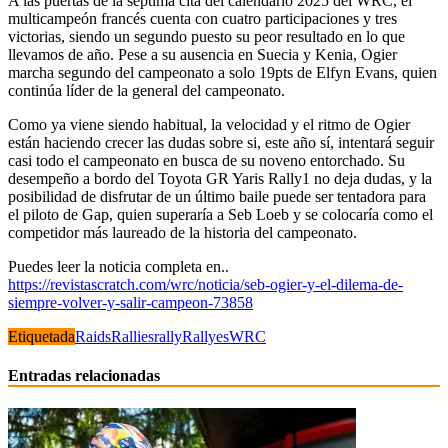
A las puertas de la séptima cita del calendario 2025 del WRC, el
multicampeón francés cuenta con cuatro participaciones y tres
victorias, siendo un segundo puesto su peor resultado en lo que
llevamos de año. Pese a su ausencia en Suecia y Kenia, Ogier
marcha segundo del campeonato a solo 19pts de Elfyn Evans, quien
continúa líder de la general del campeonato.
Como ya viene siendo habitual, la velocidad y el ritmo de Ogier
están haciendo crecer las dudas sobre si, este año sí, intentará seguir
casi todo el campeonato en busca de su noveno entorchado. Su
desempeño a bordo del Toyota GR Yaris Rally1 no deja dudas, y la
posibilidad de disfrutar de un último baile puede ser tentadora para
el piloto de Gap, quien superaría a Seb Loeb y se colocaría como el
competidor más laureado de la historia del campeonato.
Puedes leer la noticia completa en..
https://revistascratch.com/wrc/noticia/seb-ogier-y-el-dilema-de-
siempre-volver-y-salir-campeon-73858
Etiquetada
Raids
Rallies
rally
Rallyes
WRC
Entradas relacionadas