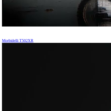
Morbidelli T502XR