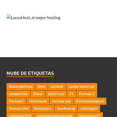
NUBE DE ETIQUETAS
Automobilismo
bmw
carreras
coches electricos
competición
Dakar
electriccar
F1
Formula 1
Formula1
formulaone
formula one
formulaonelegend
Formula Uno
formulauno
love4racing
motorsport
motorsportlife
motorsportphotography
motorsportsf1