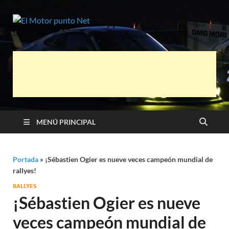
El Motor
Información sobre novedades y pruebas
de Automóviles
punto Net
MENÚ PRINCIPAL
Portada
»
¡Sébastien Ogier es nueve veces campeón mundial de
rallyes!
RALLYES
¡Sébastien Ogier es nueve
veces campeón mundial de