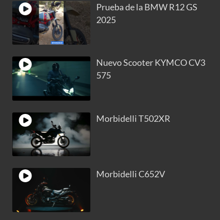
Prueba de la BMW R12 GS
2025
Nuevo Scooter KYMCO CV3
575
Morbidelli T502XR
Morbidelli C652V