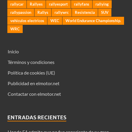
rallycar
Rallyes
rallyesport
rallyfans
rallying
rallypassion
Rallys
rallywrc
Resistencia
SUV
vehiculos electricos
WEC
World Endurance Championship.
WRC
Inicio
Términos y condiciones
Política de cookies (UE)
Publicidad en elmotor.net
Contactar con elmotor.net
ENTRADAS RECIENTES
Honda F1 admite que no fue consciente de su gran