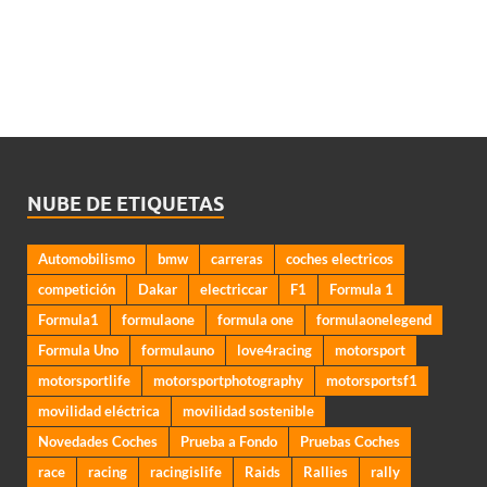
NUBE DE ETIQUETAS
Automobilismo
bmw
carreras
coches electricos
competición
Dakar
electriccar
F1
Formula 1
Formula1
formulaone
formula one
formulaonelegend
Formula Uno
formulauno
love4racing
motorsport
motorsportlife
motorsportphotography
motorsportsf1
movilidad eléctrica
movilidad sostenible
Novedades Coches
Prueba a Fondo
Pruebas Coches
race
racing
racingislife
Raids
Rallies
rally