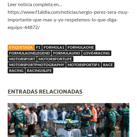
Leer noticia completa en…
https://www.f1aldia.com/noticias/sergio-perez-sera-muy-
importante-que-max-y-yo-respetemos-lo-que-diga-
equipo-44872/
ETIQUETADA
F1
FORMULA1
FORMULAONE
FORMULAONELEGEND
FORMULAUNO
LOVE4RACING
MOTORSPORT
MOTORSPORTLIFE
MOTORSPORTPHOTOGRAPHY
MOTORSPORTSF1
RACE
RACING
RACINGISLIFE
ENTRADAS RELACIONADAS