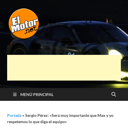
El Motor punto
Información sobre novedades y pruebas de
Automóviles
Net
MENÚ PRINCIPAL
Portada
»
Sergio Pérez: «Será muy importante que Max y yo
respetemos lo que diga el equipo»