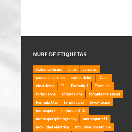
NUBE DE ETIQUETAS
Automobilismo
bmw
carreras
coches electricos
competición
Dakar
electriccar
F1
Formula 1
Formula1
formulaone
formula one
formulaonelegend
Formula Uno
formulauno
love4racing
motorsport
motorsportlife
motorsportphotography
motorsportsf1
movilidad eléctrica
movilidad sostenible