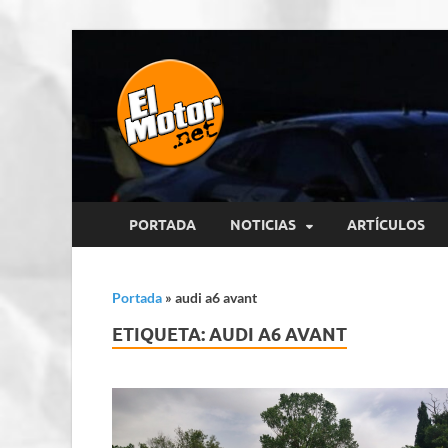
El Motor p
Información sobre novedades y 
PORTADA
NOTICIAS
ARTÍCULOS
Portada
»
audi a6 avant
ETIQUETA:
AUDI A6 AVANT