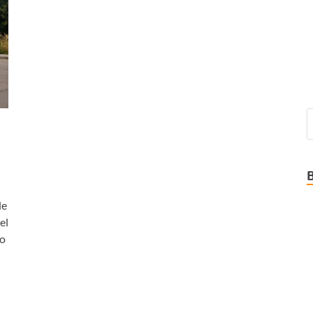
de
el
do