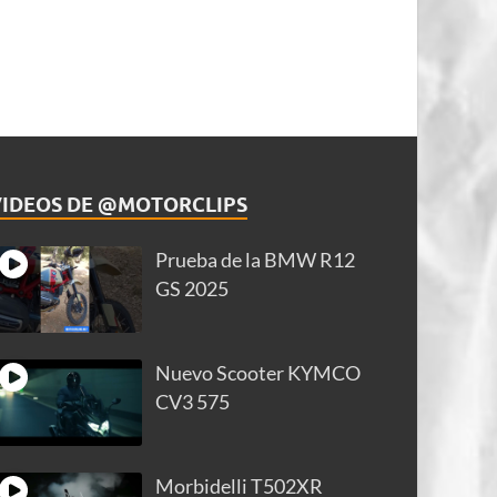
VIDEOS DE @MOTORCLIPS
Prueba de la BMW R12
GS 2025
Nuevo Scooter KYMCO
CV3 575
Morbidelli T502XR