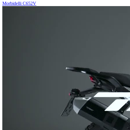
Morbidelli C652V