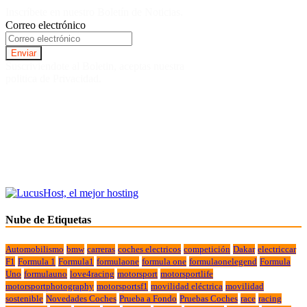
Inscríbete en nuestro Boletín de Noticias.
Correo electrónico
Suscriviendote al Boletin, aceptas nuestra
politica de Privacidad.
Nube de Etiquetas
Automobilismo
bmw
carreras
coches electricos
competición
Dakar
electriccar
F1
Formula 1
Formula1
formulaone
formula one
formulaonelegend
Formula
Uno
formulauno
love4racing
motorsport
motorsportlife
motorsportphotography
motorsportsf1
movilidad eléctrica
movilidad
sostenible
Novedades Coches
Prueba a Fondo
Pruebas Coches
race
racing