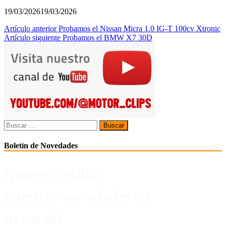
19/03/2026
19/03/2026
Navegación
Artículo anterior
Probamos el Nissan Micra 1.0 IG-T 100cv Xtronic
Artículo siguiente
Probamos el BMW X7 30D
de
entradas
Buscar:
Boletín de Novedades
Quieres recibir
nuestras novedades en
tu email?