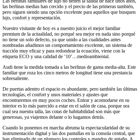
Las berlinas familiares de lujo no tienen la salida de hace unos años,
las berlinas medias han crecido y el precio de las primeras también,
pero siguen siendo una opción excelente para aquellos que busquen
lujo, confort y representación.
Nuestro visitante de hoy es a nuestro juicio el mejor familiar
premium de la actualidad, no porqué sea mejor en nada sino porqué
no tiene un solo defecto, ya que unido a las cualidades antes
nombradas añadimos un comportamiento excelente, un sistema de
tracción muy eficaz y para redondear la ecuación, viene con la
etiqueta ECO y una calidad de ’10’…medioambiental.
Audi tiene la medida tomada a las berlinas de gama media-alta. Este
familiar que roza los cinco metros de longitud tiene una prestancia
sobresaliente.
De puertas adentro el espacio es abundante, pero también las últimas
tecnologías, el confort y unos materiales y ajustes que
encontraremos en muy pocos coches. Entrar y acomodarse en su
interior es lo más parecido a estar en el salón de casa, porque sea
cual sea nuestra talla, las cotas de habitabilidad son más que
generosas, ya viajemos delante o lo hagamos detrás.
Cuando lo ponemos en marcha abruma la espectacularidad de su
instrumentación digital y las dos pantallas en la consola central, que
han eliminado de un plumazo los controles y mandos de antaño. A