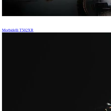
Morbidelli T502XR