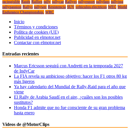
racingislife
Raids
Rallies
rally
rallycar
Rallyes
rallyesport
rallyfans
rallying
rallypassion
Rallys
rallywrc
Resistencia
SUV
vehiculos electricos
WEC
World
Endurance Championship.
WRC
Inicio
Términos y condiciones
Política de cookies (UE)
Publicidad en elmotor.net
Contactar con elmotor.net
Entradas recientes
Marcus Ericsson seguirá con Andretti en la temporada 2027
de IndyCar
La FIA revela su ambicioso objetivo: hacer los F1 otros 80 kg
más ligeros
Ya hay calendario del Mundial de Rally-Raid para el año que
viene
El Rally de Arabia Saudí en el aire, ¿cuáles son los posibles
sustitutos?
Honda F1 admite que no fue consciente de su gran problema
hasta enero
Videos de @MotorClips