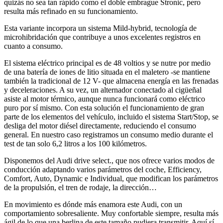
quizás no sea tan rápido como el doble embrague Stronic, pero
resulta más refinado en su funcionamiento.
Esta variante incorpora un sistema Mild-hybrid, tecnología de
microhibridación que contribuye a unos excelentes registros en
cuanto a consumo.
El sistema eléctrico principal es de 48 voltios y se nutre por medio
de una batería de iones de litio situada en el maletero -se mantiene
también la tradicional de 12 V- que almacena energía en las frenadas
y deceleraciones. A su vez, un alternador conectado al cigüeñal
asiste al motor térmico, aunque nunca funcionará como eléctrico
puro por sí mismo. Con esta solución el funcionamiento de gran
parte de los elementos del vehículo, incluido el sistema Start/Stop, se
desliga del motor diésel directamente, reduciendo el consumo
general. En nuestro caso registramos un consumo medio durante el
test de tan solo 6,2 litros a los 100 kilómetros.
Disponemos del Audi drive select., que nos ofrece varios modos de
conducción adaptando varios parámetros del coche, Efficiency,
Comfort, Auto, Dynamic e Individual, que modifican los parámetros
de la propulsión, el tren de rodaje, la dirección…
En movimiento es dónde más enamora este Audi, con un
comportamiento sobresaliente. Muy confortable siempre, resulta más
ágil de lo que una berlina de­ este tamaño pudiera transmitir. Aquí sí