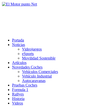
Saltar
al
El Motor punto Net
contenido
Información sobre novedades y pruebas de Automóviles
Portada
Noticias
Videojuegos
eSports
Movilidad Sostenible
Artículos
Novedades Coches
Vehículos Comerciales
Vehículo Industrial
Autocaravanas
Pruebas Coches
Formula 1
Rallyes
Historia
Videos