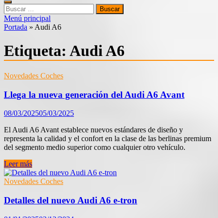
Buscar:
Menú principal
Portada
»
Audi A6
Etiqueta:
Audi A6
Novedades Coches
Llega la nueva generación del Audi A6 Avant
08/03/2025
05/03/2025
El Audi A6 Avant establece nuevos estándares de diseño y
representa la calidad y el confort en la clase de las berlinas premium
del segmento medio superior como cualquier otro vehículo.
Llega
Leer más
la
nueva
Novedades Coches
generación
del
Detalles del nuevo Audi A6 e-tron
Audi
A6