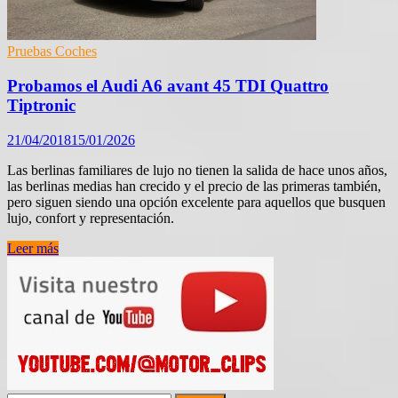
Pruebas Coches
Probamos el Audi A6 avant 45 TDI Quattro
Tiptronic
21/04/2018
15/01/2026
Las berlinas familiares de lujo no tienen la salida de hace unos años,
las berlinas medias han crecido y el precio de las primeras también,
pero siguen siendo una opción excelente para aquellos que busquen
lujo, confort y representación.
Probamos
Leer más
el
Audi
A6
avant
45
TDI
Quattro
Tiptronic