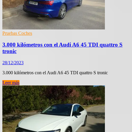
GT
Pruebas Coches
3.000 kilómetros con el Audi A6 45 TDI quattro S
tronic
28/12/2023
3.000 kilómetros con el Audi A6 45 TDI quattro S tronic
3.000
Leer más
kilómetros
con
el
Audi
A6
45
TDI
quattro
S