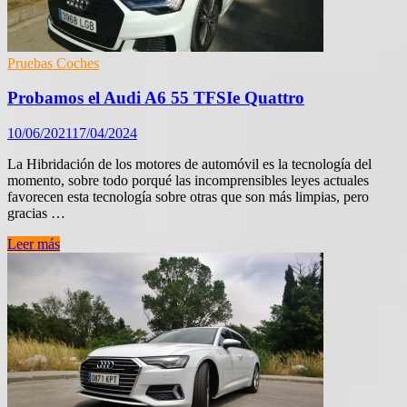
tronic
Pruebas Coches
Probamos el Audi A6 55 TFSIe Quattro
10/06/2021
17/04/2024
La Hibridación de los motores de automóvil es la tecnología del
momento, sobre todo porqué las incomprensibles leyes actuales
favorecen esta tecnología sobre otras que son más limpias, pero
gracias …
Probamos
Leer más
el
Audi
A6
55
TFSIe
Quattro