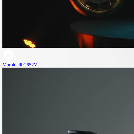
Morbidelli C652V