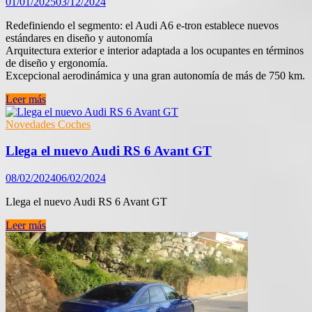
01/01/2025
03/12/2024
Avant
Redefiniendo el segmento: el Audi A6 e-tron establece nuevos
estándares en diseño y autonomía
Arquitectura exterior e interior adaptada a los ocupantes en términos
de diseño y ergonomía.
Excepcional aerodinámica y una gran autonomía de más de 750 km.
Detalles
Leer más
del
nuevo
Novedades Coches
Audi
A6
Llega el nuevo Audi RS 6 Avant GT
e-
tron
08/02/2024
06/02/2024
Llega el nuevo Audi RS 6 Avant GT
Llega
Leer más
el
nuevo
Audi
RS
6
Avant