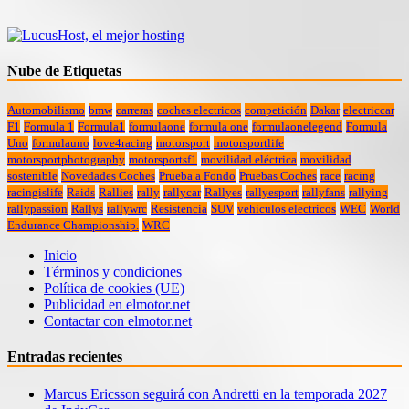
Nube de Etiquetas
Automobilismo
bmw
carreras
coches electricos
competición
Dakar
electriccar
F1
Formula 1
Formula1
formulaone
formula one
formulaonelegend
Formula
Uno
formulauno
love4racing
motorsport
motorsportlife
motorsportphotography
motorsportsf1
movilidad eléctrica
movilidad
sostenible
Novedades Coches
Prueba a Fondo
Pruebas Coches
race
racing
racingislife
Raids
Rallies
rally
rallycar
Rallyes
rallyesport
rallyfans
rallying
rallypassion
Rallys
rallywrc
Resistencia
SUV
vehiculos electricos
WEC
World
Endurance Championship.
WRC
Inicio
Términos y condiciones
Política de cookies (UE)
Publicidad en elmotor.net
Contactar con elmotor.net
Entradas recientes
Marcus Ericsson seguirá con Andretti en la temporada 2027