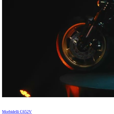
Morbidelli C652V