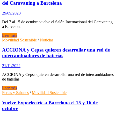
y
del Caravaning a Barcelona
Barcelona
no
29/09/2023
cumplen
sus
Del 7 al 15 de octubre vuelve el Salón Internacional del Caravaning
objetivos
a Barcelona
Del
Leer más
7
Movilidad Sostenible
/
Noticias
al
15
ACCIONA y Cepsa quieren desarrollar una red de
de
intercambiadores de baterías
octubre
vuelve
21/11/2022
el
Salón
ACCIONA y Cepsa quieren desarrollar una red de intercambiadores
Internacional
de baterías
del
Caravaning
ACCIONA
Leer más
a
y
Ferias y Salones
/
Movilidad Sostenible
Barcelona
Cepsa
quieren
Vuelve Expoelectric a Barcelona el 15 y 16 de
desarrollar
octubre
una
red