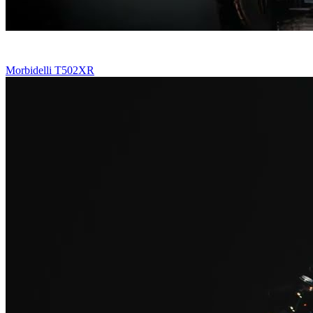
Morbidelli T502XR