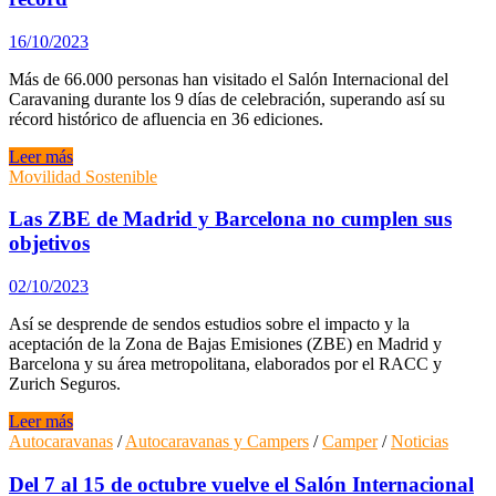
vuelve
del
16/10/2023
22
al
Más de 66.000 personas han visitado el Salón Internacional del
26
Caravaning durante los 9 días de celebración, superando así su
de
récord histórico de afluencia en 36 ediciones.
noviembre
El
Leer más
Salón
Movilidad Sostenible
del
Caravaning
Las ZBE de Madrid y Barcelona no cumplen sus
cierra
objetivos
una
edición
02/10/2023
de
record
Así se desprende de sendos estudios sobre el impacto y la
aceptación de la Zona de Bajas Emisiones (ZBE) en Madrid y
Barcelona y su área metropolitana, elaborados por el RACC y
Zurich Seguros.
Las
Leer más
ZBE
Autocaravanas
/
Autocaravanas y Campers
/
Camper
/
Noticias
de
Madrid
Del 7 al 15 de octubre vuelve el Salón Internacional