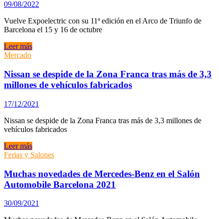
09/08/2022
de
intercambiadores
Vuelve Expoelectric con su 11ª edición en el Arco de Triunfo de
de
Barcelona el 15 y 16 de octubre
baterías
Vuelve
Leer más
Expoelectric
Mercado
a
Barcelona
Nissan se despide de la Zona Franca tras más de 3,3
el
millones de vehículos fabricados
15
y
17/12/2021
16
de
Nissan se despide de la Zona Franca tras más de 3,3 millones de
octubre
vehículos fabricados
Nissan
Leer más
se
Ferias y Salones
despide
de
Muchas novedades de Mercedes-Benz en el Salón
la
Automobile Barcelona 2021
Zona
Franca
30/09/2021
tras
más