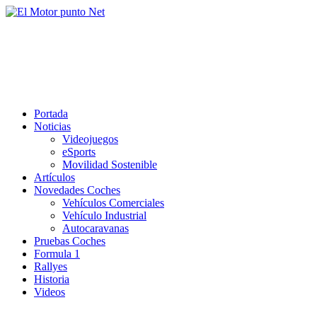
Saltar
al
El Motor punto Net
contenido
Información sobre novedades y pruebas de Automóviles
Portada
Noticias
Videojuegos
eSports
Movilidad Sostenible
Artículos
Novedades Coches
Vehículos Comerciales
Vehículo Industrial
Autocaravanas
Pruebas Coches
Formula 1
Rallyes
Historia
Videos