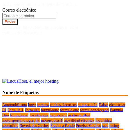
Inscríbete en nuestro Boletín de Noticias.
Correo electrónico
Suscriviendote al Boletin, aceptas nuestra
politica de Privacidad.
Nube de Etiquetas
Automobilismo
bmw
carreras
coches electricos
competición
Dakar
electriccar
F1
Formula 1
Formula1
formulaone
formula one
formulaonelegend
Formula
Uno
formulauno
love4racing
motorsport
motorsportlife
motorsportphotography
motorsportsf1
movilidad eléctrica
movilidad
sostenible
Novedades Coches
Prueba a Fondo
Pruebas Coches
race
racing