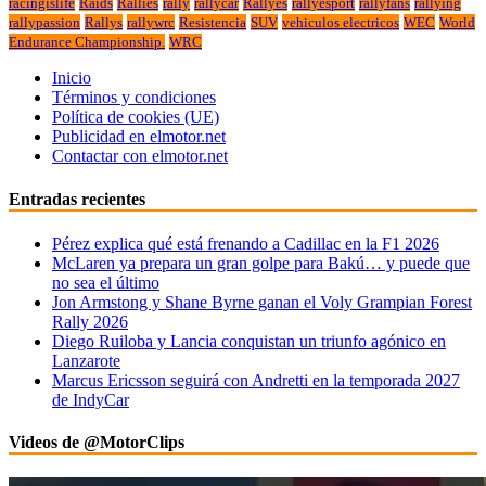
racingislife
Raids
Rallies
rally
rallycar
Rallyes
rallyesport
rallyfans
rallying
rallypassion
Rallys
rallywrc
Resistencia
SUV
vehiculos electricos
WEC
World
Endurance Championship.
WRC
Inicio
Términos y condiciones
Política de cookies (UE)
Publicidad en elmotor.net
Contactar con elmotor.net
Entradas recientes
Pérez explica qué está frenando a Cadillac en la F1 2026
McLaren ya prepara un gran golpe para Bakú… y puede que
no sea el último
Jon Armstong y Shane Byrne ganan el Voly Grampian Forest
Rally 2026
Diego Ruiloba y Lancia conquistan un triunfo agónico en
Lanzarote
Marcus Ericsson seguirá con Andretti en la temporada 2027
de IndyCar
Videos de @MotorClips