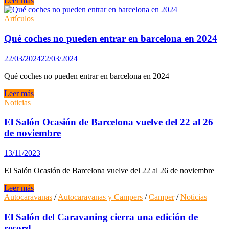
Leer más
arranca
una
Artículos
nueva
edición
Qué coches no pueden entrar en barcelona en 2024
descafeinada
de
22/03/2024
22/03/2024
Automobile
Barcelona
Qué coches no pueden entrar en barcelona en 2024
Qué
Leer más
coches
Noticias
no
pueden
El Salón Ocasión de Barcelona vuelve del 22 al 26
entrar
de noviembre
en
barcelona
13/11/2023
en
2024
El Salón Ocasión de Barcelona vuelve del 22 al 26 de noviembre
El
Leer más
Salón
Autocaravanas
/
Autocaravanas y Campers
/
Camper
/
Noticias
Ocasión
de
El Salón del Caravaning cierra una edición de
Barcelona
record