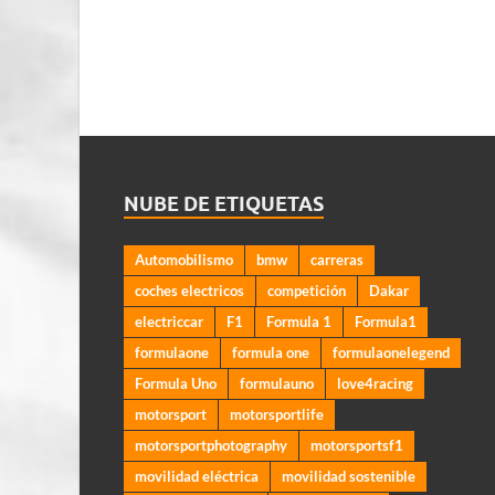
NUBE DE ETIQUETAS
Automobilismo
bmw
carreras
coches electricos
competición
Dakar
electriccar
F1
Formula 1
Formula1
formulaone
formula one
formulaonelegend
Formula Uno
formulauno
love4racing
motorsport
motorsportlife
motorsportphotography
motorsportsf1
movilidad eléctrica
movilidad sostenible