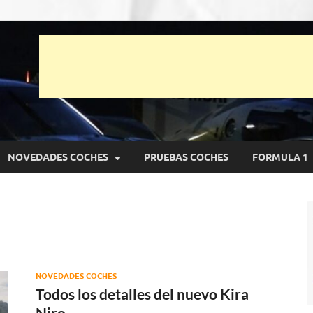
unto Net
pruebas de Automóviles
NOVEDADES COCHES
PRUEBAS COCHES
FORMULA 1
NOVEDADES COCHES
Todos los detalles del nuevo Kira
Niro