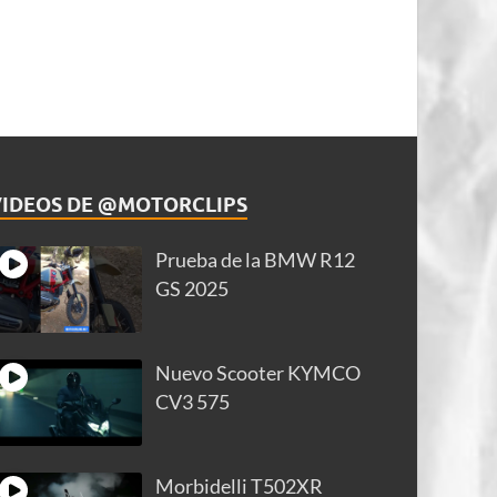
VIDEOS DE @MOTORCLIPS
Prueba de la BMW R12
GS 2025
Nuevo Scooter KYMCO
CV3 575
Morbidelli T502XR