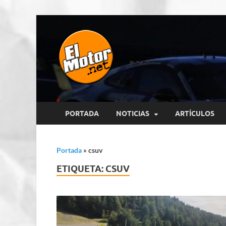
El Motor p
Información sobre novedades y 
PORTADA
NOTICIAS
ARTÍCULOS
Portada
»
csuv
ETIQUETA:
CSUV