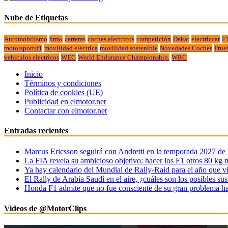
Nube de Etiquetas
Automobilismo
bmw
carreras
coches electricos
competición
Dakar
electriccar
F
motorsportsf1
movilidad eléctrica
movilidad sostenible
Novedades Coches
Prue
vehiculos electricos
WEC
World Endurance Championship.
WRC
Inicio
Términos y condiciones
Política de cookies (UE)
Publicidad en elmotor.net
Contactar con elmotor.net
Entradas recientes
Marcus Ericsson seguirá con Andretti en la temporada 2027 de
La FIA revela su ambicioso objetivo: hacer los F1 otros 80 kg 
Ya hay calendario del Mundial de Rally-Raid para el año que v
El Rally de Arabia Saudí en el aire, ¿cuáles son los posibles sus
Honda F1 admite que no fue consciente de su gran problema ha
Videos de @MotorClips