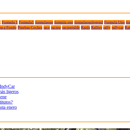
1
Formula 1
Formula1
formulaone
formula one
formulaonelegend
Formula Uno
fo
ba a Fondo
Pruebas Coches
race
racing
racingislife
Raids
Rallies
rally
rallycar
Ral
 IndyCar
más ligeros
iene
titutos?
sta enero