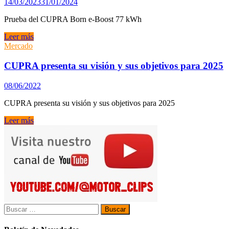
14/03/2023
31/01/2024
Prueba del CUPRA Born e-Boost 77 kWh
Prueba
Leer más
del
Mercado
CUPRA
Born
CUPRA presenta su visión y sus objetivos para 2025
e-
Boost
08/06/2022
77
kWh
CUPRA presenta su visión y sus objetivos para 2025
CUPRA
Leer más
presenta
su
visión
y
sus
objetivos
para
2025
Buscar: