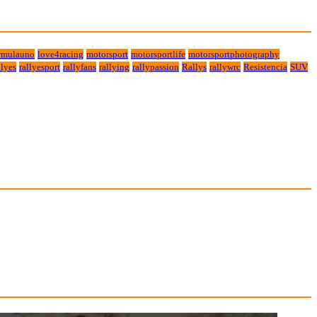
rmulauno
love4racing
motorsport
motorsportlife
motorsportphotography
lyes
rallyesport
rallyfans
rallying
rallypassion
Rallys
rallywrc
Resistencia
SUV