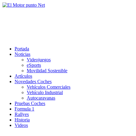
Saltar
al
El Motor punto Net
contenido
Información sobre novedades y pruebas de Automóviles
Portada
Noticias
Videojuegos
eSports
Movilidad Sostenible
Artículos
Novedades Coches
Vehículos Comerciales
Vehículo Industrial
Autocaravanas
Pruebas Coches
Formula 1
Rallyes
Historia
Videos