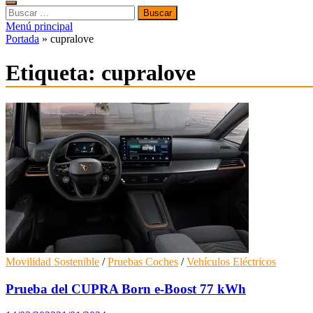
Buscar:
Menú principal
Portada
»
cupralove
Etiqueta:
cupralove
Movilidad Sostenible
/
Pruebas Coches
/
Vehículos Eléctricos
Prueba del CUPRA Born e-Boost 77 kWh