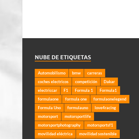
NUBE DE ETIQUETAS
Automobilismo
bmw
carreras
coches electricos
competición
Dakar
electriccar
F1
Formula 1
Formula1
formulaone
formula one
formulaonelegend
Formula Uno
formulauno
love4racing
motorsport
motorsportlife
motorsportphotography
motorsportsf1
movilidad eléctrica
movilidad sostenible