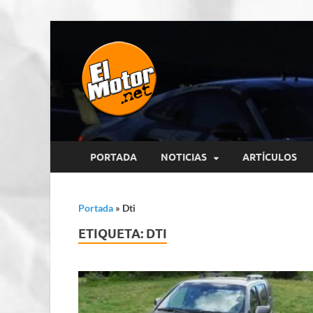
El Motor p
Información sobre novedades y 
PORTADA
NOTICIAS
ARTÍCULOS
Portada
»
Dti
ETIQUETA:
DTI