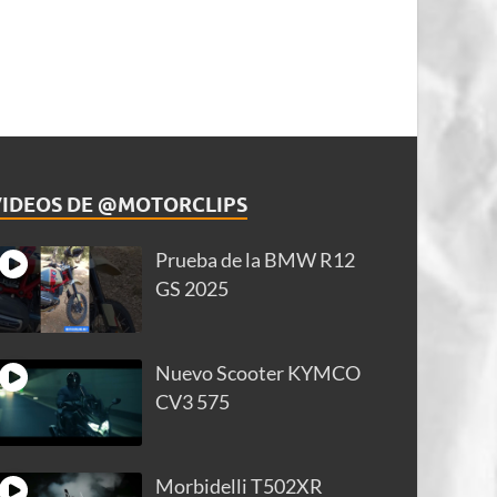
VIDEOS DE @MOTORCLIPS
Prueba de la BMW R12
GS 2025
Nuevo Scooter KYMCO
CV3 575
Morbidelli T502XR