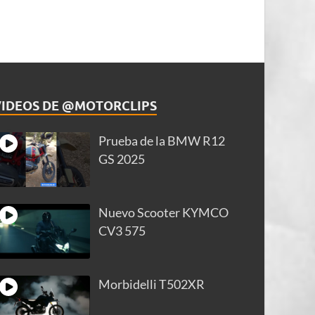
VIDEOS DE @MOTORCLIPS
Prueba de la BMW R12
GS 2025
Nuevo Scooter KYMCO
CV3 575
Morbidelli T502XR