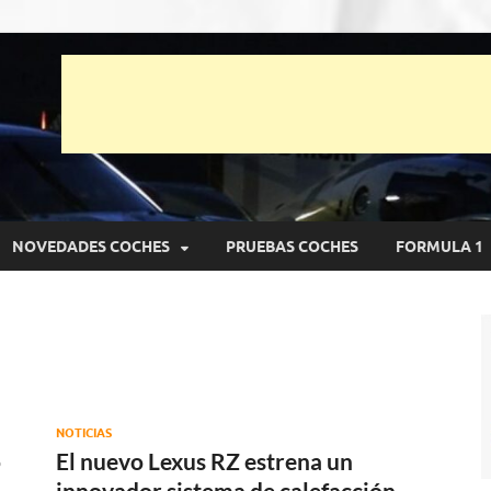
unto Net
pruebas de Automóviles
NOVEDADES COCHES
PRUEBAS COCHES
FORMULA 1
NOTICIAS
o
El nuevo Lexus RZ estrena un
innovador sistema de calefacción