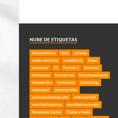
NUBE DE ETIQUETAS
Automobilismo
bmw
carreras
coches electricos
competición
Dakar
electriccar
F1
Formula 1
Formula1
formulaone
formula one
formulaonelegend
Formula Uno
formulauno
love4racing
motorsport
motorsportlife
motorsportphotography
motorsportsf1
movilidad eléctrica
movilidad sostenible
Novedades Coches
Prueba a Fondo