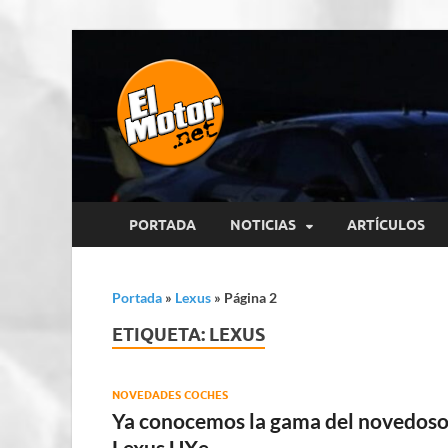
El Motor p
Información sobre novedades y 
PORTADA
NOTICIAS
ARTÍCULOS
Portada
»
Lexus
»
Página 2
ETIQUETA:
LEXUS
NOVEDADES COCHES
Ya conocemos la gama del novedos
Lexus UXe