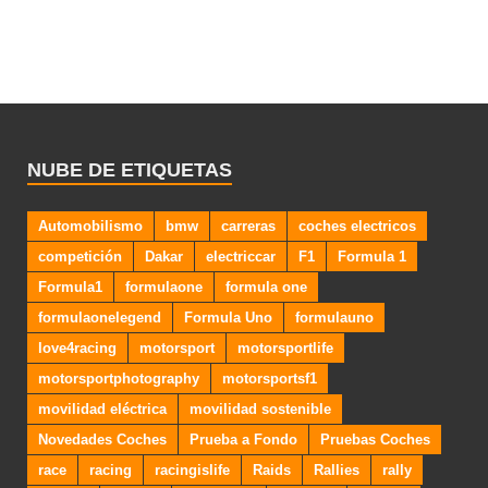
NUBE DE ETIQUETAS
Automobilismo
bmw
carreras
coches electricos
competición
Dakar
electriccar
F1
Formula 1
Formula1
formulaone
formula one
formulaonelegend
Formula Uno
formulauno
love4racing
motorsport
motorsportlife
motorsportphotography
motorsportsf1
movilidad eléctrica
movilidad sostenible
Novedades Coches
Prueba a Fondo
Pruebas Coches
race
racing
racingislife
Raids
Rallies
rally