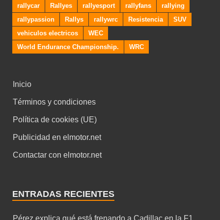
rallycar
Rallyes
rallyesport
rallyfans
rallying
rallypassion
Rallys
rallywrc
Resistencia
SUV
vehiculos electricos
WEC
World Endurance Championship.
WRC
Inicio
Términos y condiciones
Política de cookies (UE)
Publicidad en elmotor.net
Contactar con elmotor.net
ENTRADAS RECIENTES
Pérez explica qué está frenando a Cadillac en la F1