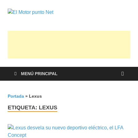
El Motor
Información sobre novedades y pruebas
de Automóviles
punto Net
MENÚ PRINCIPAL
Portada
»
Lexus
ETIQUETA:
LEXUS