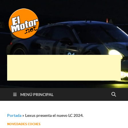
El Motor punto
Información sobre novedades y pruebas de
Automóviles
Net
MENÚ PRINCIPAL
Portada
»
Lexus presenta el nuevo LC 2024.
NOVEDADES COCHES