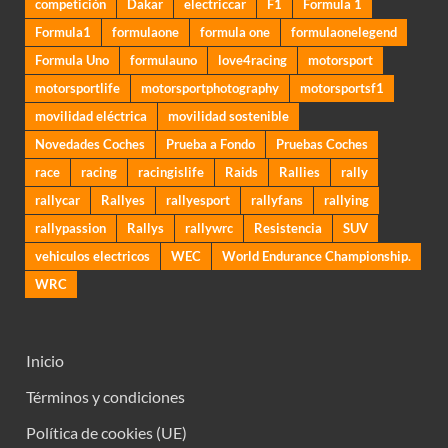
competición
Dakar
electriccar
F1
Formula 1
Formula1
formulaone
formula one
formulaonelegend
Formula Uno
formulauno
love4racing
motorsport
motorsportlife
motorsportphotography
motorsportsf1
movilidad eléctrica
movilidad sostenible
Novedades Coches
Prueba a Fondo
Pruebas Coches
race
racing
racingislife
Raids
Rallies
rally
rallycar
Rallyes
rallyesport
rallyfans
rallying
rallypassion
Rallys
rallywrc
Resistencia
SUV
vehiculos electricos
WEC
World Endurance Championship.
WRC
Inicio
Términos y condiciones
Política de cookies (UE)