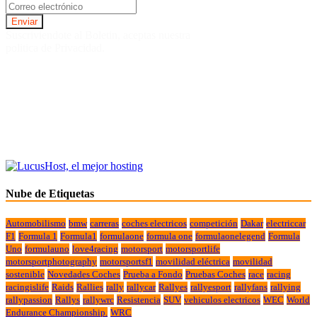
Suscriviendote al Boletin, aceptas nuestra
politica de Privacidad.
Nube de Etiquetas
Automobilismo
bmw
carreras
coches electricos
competición
Dakar
electriccar
F1
Formula 1
Formula1
formulaone
formula one
formulaonelegend
Formula
Uno
formulauno
love4racing
motorsport
motorsportlife
motorsportphotography
motorsportsf1
movilidad eléctrica
movilidad
sostenible
Novedades Coches
Prueba a Fondo
Pruebas Coches
race
racing
racingislife
Raids
Rallies
rally
rallycar
Rallyes
rallyesport
rallyfans
rallying
rallypassion
Rallys
rallywrc
Resistencia
SUV
vehiculos electricos
WEC
World
Endurance Championship.
WRC