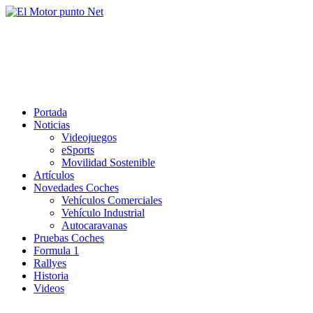
Saltar
al
El Motor punto Net
contenido
Información sobre novedades y pruebas de Automóviles
Portada
Noticias
Videojuegos
eSports
Movilidad Sostenible
Artículos
Novedades Coches
Vehículos Comerciales
Vehículo Industrial
Autocaravanas
Pruebas Coches
Formula 1
Rallyes
Historia
Videos