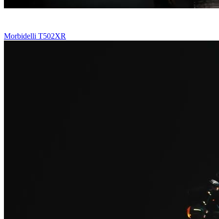
Morbidelli T502XR