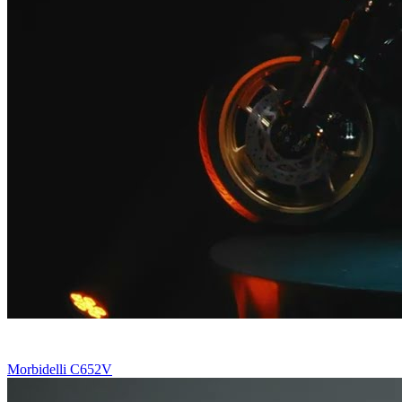
Morbidelli C652V