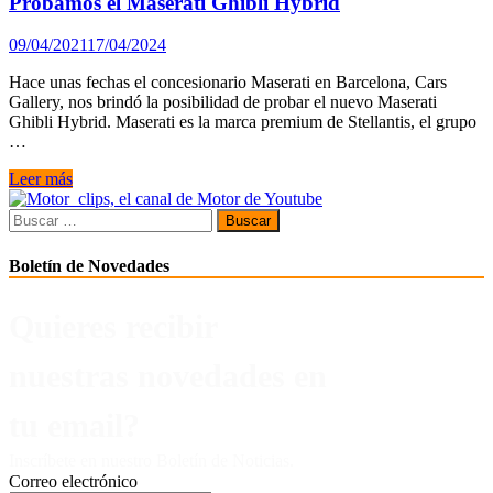
Probamos el Maserati Ghibli Hybrid
09/04/2021
17/04/2024
Hace unas fechas el concesionario Maserati en Barcelona, Cars
Gallery, nos brindó la posibilidad de probar el nuevo Maserati
Ghibli Hybrid. Maserati es la marca premium de Stellantis, el grupo
…
Probamos
Leer más
el
Maserati
Buscar:
Ghibli
Hybrid
Boletín de Novedades
Quieres recibir
nuestras novedades en
tu email?
Inscríbete en nuestro Boletín de Noticias.
Correo electrónico