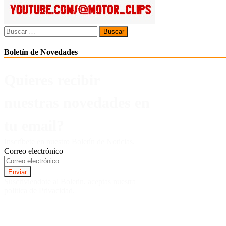
CV
Wagon
Buscar:
Boletín de Novedades
Quieres recibir
nuestras novedades en
tu email?
Inscríbete en nuestro Boletín de Noticias.
Correo electrónico
Suscriviendote al Boletin, aceptas nuestra
politica de Privacidad.