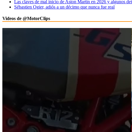
Las claves de mal inicio de Aston Martin en 2026 y algunos det
Sébastien Ogier, adiós a un décimo que nunca fue real
Videos de @MotorClips