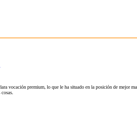
n
ra vocación premium, lo que le ha situado en la posición de mejor ma
s cosas.