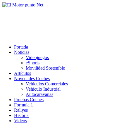
Saltar
al
El Motor punto Net
contenido
Información sobre novedades y pruebas de Automóviles
Portada
Noticias
Videojuegos
eSports
Movilidad Sostenible
Artículos
Novedades Coches
Vehículos Comerciales
Vehículo Industrial
Autocaravanas
Pruebas Coches
Formula 1
Rallyes
Historia
Videos