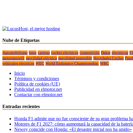
Nube de Etiquetas
Automobilismo
bmw
carreras
coches electricos
competición
Dakar
electriccar
F
motorsportsf1
movilidad eléctrica
movilidad sostenible
Novedades Coches
Prue
vehiculos electricos
WEC
World Endurance Championship.
WRC
Inicio
Términos y condiciones
Política de cookies (UE)
Publicidad en elmotor.net
Contactar con elmotor.net
Entradas recientes
Honda F1 admite que no fue consciente de su gran problema ha
Motores de F1 2027: cómo aumentará la capacidad de la baterí
Newey coincide con Honda: «El desastre inicial nos ha unido»