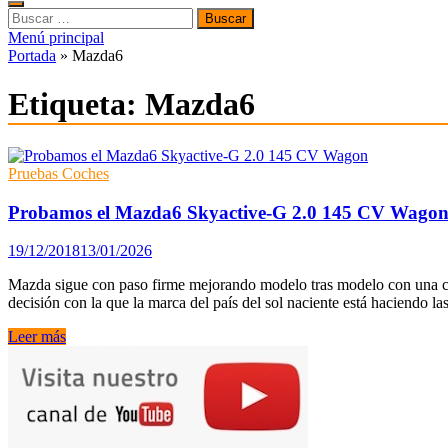
Buscar:
Menú principal
Portada
»
Mazda6
Etiqueta:
Mazda6
Pruebas Coches
Probamos el Mazda6 Skyactive-G 2.0 145 CV Wago
19/12/2018
13/01/2026
Mazda sigue con paso firme mejorando modelo tras modelo con una cla
decisión con la que la marca del país del sol naciente está haciendo la
Probamos
Leer más
el
Mazda6
Skyactive-
G
2.0
145