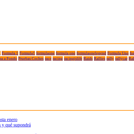
1
Formula 1
Formula1
formulaone
formula one
formulaonelegend
Formula Uno
fo
ba a Fondo
Pruebas Coches
race
racing
racingislife
Raids
Rallies
rally
rallycar
Ral
sta enero
a y qué supondrá