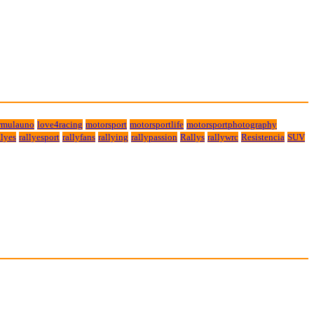
rmulauno
love4racing
motorsport
motorsportlife
motorsportphotography
lyes
rallyesport
rallyfans
rallying
rallypassion
Rallys
rallywrc
Resistencia
SUV