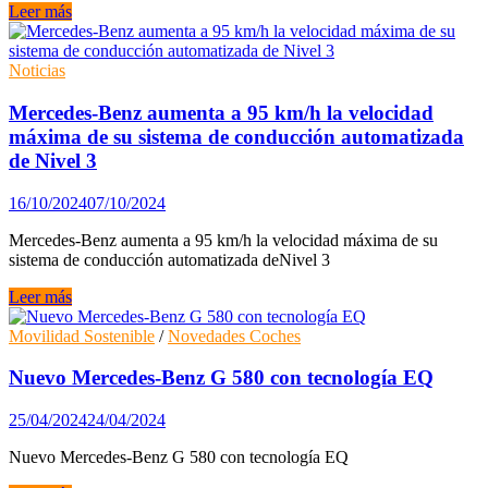
Así
Leer más
es
el
exclusivo
Noticias
Mercedes-
AMG
Mercedes-Benz aumenta a 95 km/h la velocidad
PureSpeed
máxima de su sistema de conducción automatizada
de Nivel 3
16/10/2024
07/10/2024
Mercedes-Benz aumenta a 95 km/h la velocidad máxima de su
sistema de conducción automatizada deNivel 3
Mercedes-
Leer más
Benz
aumenta
Movilidad Sostenible
/
Novedades Coches
a
95
Nuevo Mercedes-Benz G 580 con tecnología EQ
km/h
la
25/04/2024
24/04/2024
velocidad
máxima
Nuevo Mercedes-Benz G 580 con tecnología EQ
de