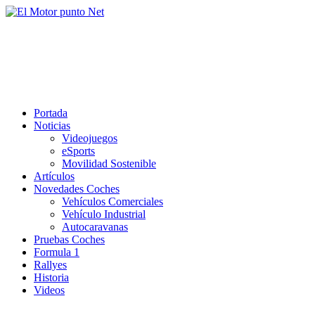
Saltar
al
El Motor punto Net
contenido
Información sobre novedades y pruebas de Automóviles
Portada
Noticias
Videojuegos
eSports
Movilidad Sostenible
Artículos
Novedades Coches
Vehículos Comerciales
Vehículo Industrial
Autocaravanas
Pruebas Coches
Formula 1
Rallyes
Historia
Videos