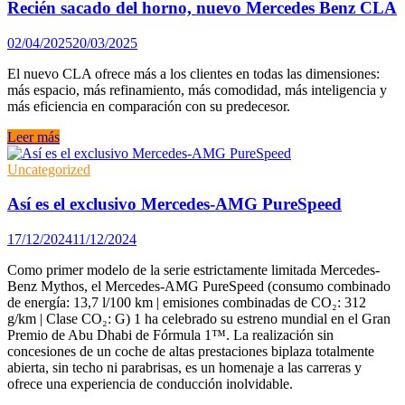
Clase
Recién sacado del horno, nuevo Mercedes Benz CLA
V
300d
02/04/2025
20/03/2025
El nuevo CLA ofrece más a los clientes en todas las dimensiones:
más espacio, más refinamiento, más comodidad, más inteligencia y
más eficiencia en comparación con su predecesor.
Recién
Leer más
sacado
del
Uncategorized
horno,
nuevo
Así es el exclusivo Mercedes-AMG PureSpeed
Mercedes
Benz
17/12/2024
11/12/2024
CLA
Como primer modelo de la serie estrictamente limitada Mercedes-
Benz Mythos, el Mercedes-AMG PureSpeed ​​(consumo combinado
de energía: 13,7 l/100 km | emisiones combinadas de CO₂: 312
g/km | Clase CO₂: G) 1 ha celebrado su estreno mundial en el Gran
Premio de Abu Dhabi de Fórmula 1™. La realización sin
concesiones de un coche de altas prestaciones biplaza totalmente
abierta, sin techo ni parabrisas, es un homenaje a las carreras y
ofrece una experiencia de conducción inolvidable.