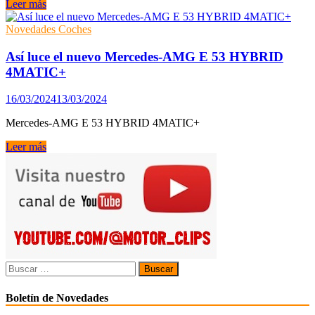
su
Nuevo
Leer más
sistema
Mercedes-
de
Benz
Novedades Coches
conducción
G
automatizada
580
Así luce el nuevo Mercedes-AMG E 53 HYBRID
de
con
4MATIC+
Nivel
tecnología
3
EQ
16/03/2024
13/03/2024
Mercedes-AMG E 53 HYBRID 4MATIC+
Así
Leer más
luce
el
nuevo
Mercedes-
AMG
E
53
HYBRID
4MATIC+
Buscar:
Boletín de Novedades