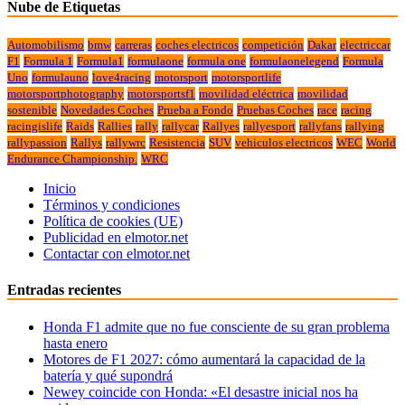
Nube de Etiquetas
Automobilismo
bmw
carreras
coches electricos
competición
Dakar
electriccar
F1
Formula 1
Formula1
formulaone
formula one
formulaonelegend
Formula
Uno
formulauno
love4racing
motorsport
motorsportlife
motorsportphotography
motorsportsf1
movilidad eléctrica
movilidad
sostenible
Novedades Coches
Prueba a Fondo
Pruebas Coches
race
racing
racingislife
Raids
Rallies
rally
rallycar
Rallyes
rallyesport
rallyfans
rallying
rallypassion
Rallys
rallywrc
Resistencia
SUV
vehiculos electricos
WEC
World
Endurance Championship.
WRC
Inicio
Términos y condiciones
Política de cookies (UE)
Publicidad en elmotor.net
Contactar con elmotor.net
Entradas recientes
Honda F1 admite que no fue consciente de su gran problema
hasta enero
Motores de F1 2027: cómo aumentará la capacidad de la
batería y qué supondrá
Newey coincide con Honda: «El desastre inicial nos ha