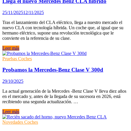
Llega el nuevo Mercedes Benz CLA hibrido
eléctrico
llega
25/11/2025
12/11/2025
a
España
Tras el lanzamiento del CLA eléctrico, llega a nuestro mercado el
nuevo CLA con tecnología híbrida. Un coche que, al igual que su
hermano eléctrico, supone una revolución tecnológica que le
convierte en la referencia de su clase.
Llega
Leer más
el
nuevo
Pruebas Coches
Mercedes
Benz
Probamos la Mercedes-Benz Clase V 300d
CLA
hibrido
29/10/2025
La actual generación de la Mercedes -Benz Clase V lleva diez años
en el mercado y, antes de la llegada de su sucesora en 2026, está
recibiendo una segunda actualización. …
Probamos
Leer más
la
Mercedes-
Novedades Coches
Benz