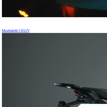
Morbidelli C652V