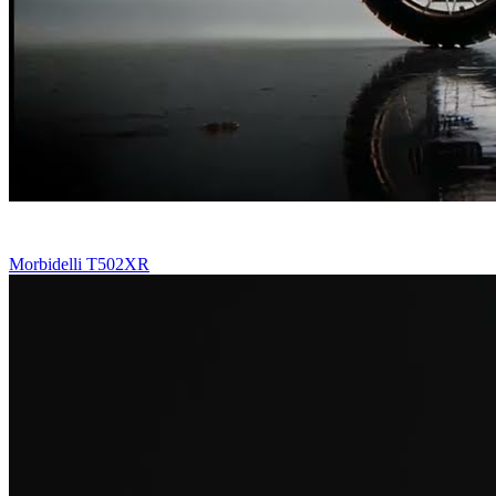
Morbidelli T502XR