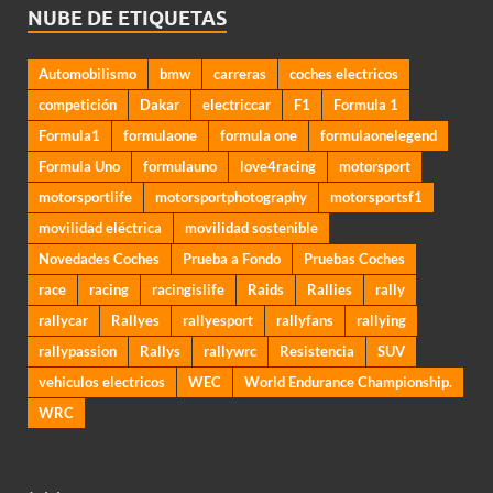
NUBE DE ETIQUETAS
Automobilismo
bmw
carreras
coches electricos
competición
Dakar
electriccar
F1
Formula 1
Formula1
formulaone
formula one
formulaonelegend
Formula Uno
formulauno
love4racing
motorsport
motorsportlife
motorsportphotography
motorsportsf1
movilidad eléctrica
movilidad sostenible
Novedades Coches
Prueba a Fondo
Pruebas Coches
race
racing
racingislife
Raids
Rallies
rally
rallycar
Rallyes
rallyesport
rallyfans
rallying
rallypassion
Rallys
rallywrc
Resistencia
SUV
vehiculos electricos
WEC
World Endurance Championship.
WRC