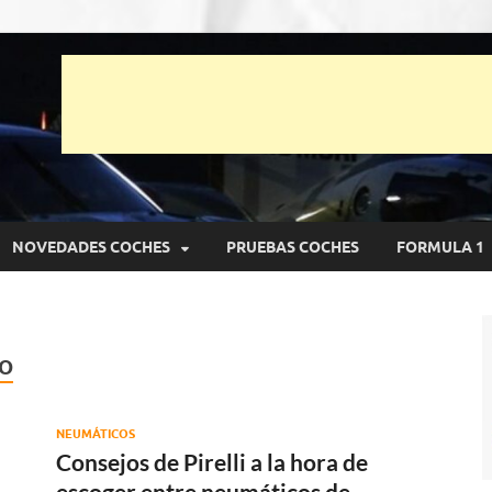
unto Net
pruebas de Automóviles
NOVEDADES COCHES
PRUEBAS COCHES
FORMULA 1
TO
NEUMÁTICOS
Consejos de Pirelli a la hora de
escoger entre neumáticos de