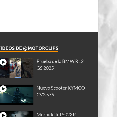
VIDEOS DE @MOTORCLIPS
Prueba de la BMW R12
GS 2025
Nuevo Scooter KYMCO
CV3 575
Morbidelli T502XR