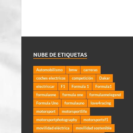
NUBE DE ETIQUETAS
Automobilismo
bmw
carreras
coches electricos
competición
Dakar
electriccar
F1
Formula 1
Formula1
formulaone
formula one
formulaonelegend
Formula Uno
formulauno
love4racing
motorsport
motorsportlife
motorsportphotography
motorsportsf1
movilidad eléctrica
movilidad sostenible