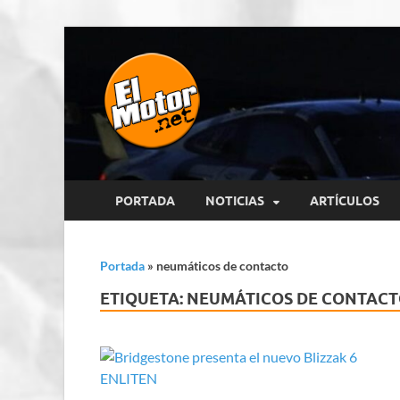
El Motor p
Información sobre novedades y 
PORTADA
NOTICIAS
ARTÍCULOS
Portada
»
neumáticos de contacto
ETIQUETA:
NEUMÁTICOS DE CONTAC