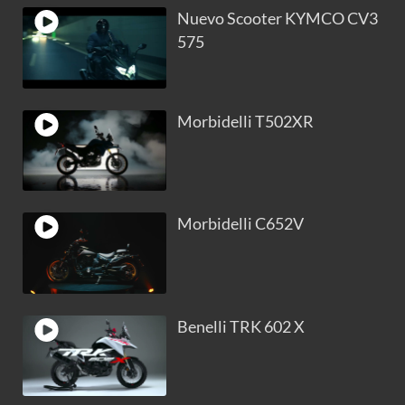
Nuevo Scooter KYMCO CV3
575
Morbidelli T502XR
Morbidelli C652V
Benelli TRK 602 X