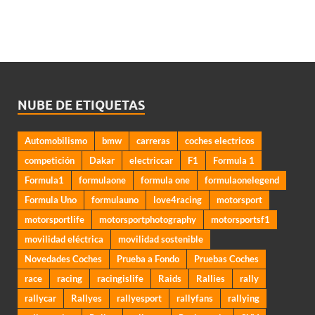
NUBE DE ETIQUETAS
Automobilismo
bmw
carreras
coches electricos
competición
Dakar
electriccar
F1
Formula 1
Formula1
formulaone
formula one
formulaonelegend
Formula Uno
formulauno
love4racing
motorsport
motorsportlife
motorsportphotography
motorsportsf1
movilidad eléctrica
movilidad sostenible
Novedades Coches
Prueba a Fondo
Pruebas Coches
race
racing
racingislife
Raids
Rallies
rally
rallycar
Rallyes
rallyesport
rallyfans
rallying