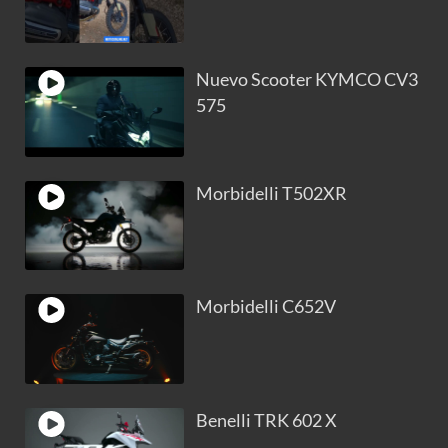
Nuevo Scooter KYMCO CV3
575
Morbidelli T502XR
Morbidelli C652V
Benelli TRK 602 X