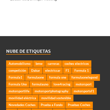
NUBE DE ETIQUETAS
Automobilismo
bmw
carreras
coches electricos
competición
Dakar
electriccar
F1
Formula 1
Formula1
formulaone
formula one
formulaonelegend
Formula Uno
formulauno
love4racing
motorsport
motorsportlife
motorsportphotography
motorsportsf1
movilidad eléctrica
movilidad sostenible
Novedades Coches
Prueba a Fondo
Pruebas Coches