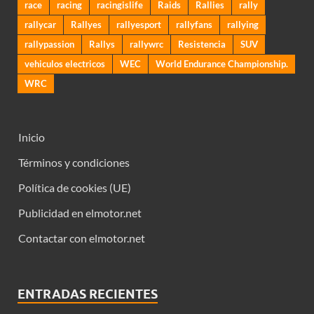
race
racing
racingislife
Raids
Rallies
rally
rallycar
Rallyes
rallyesport
rallyfans
rallying
rallypassion
Rallys
rallywrc
Resistencia
SUV
vehiculos electricos
WEC
World Endurance Championship.
WRC
Inicio
Términos y condiciones
Política de cookies (UE)
Publicidad en elmotor.net
Contactar con elmotor.net
ENTRADAS RECIENTES