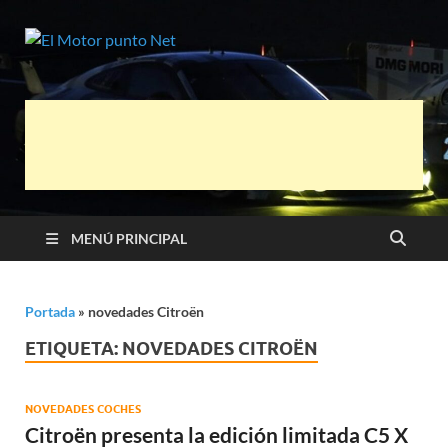
El Motor
Información sobre novedades y pruebas
de Automóviles
punto Net
MENÚ PRINCIPAL
Portada
»
novedades Citroën
ETIQUETA:
NOVEDADES CITROËN
NOVEDADES COCHES
Citroën presenta la edición limitada C5 X