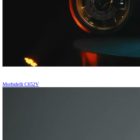
Morbidelli C652V