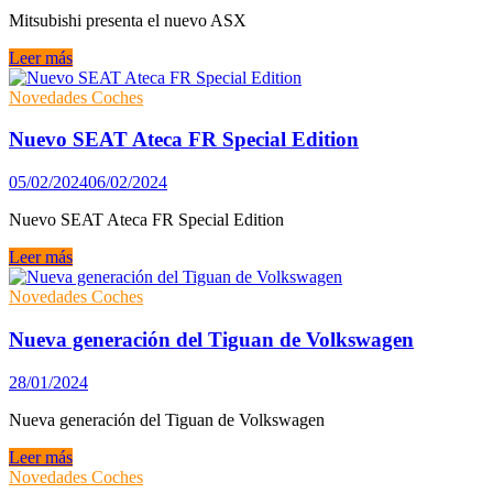
de
Mitsubishi presenta el nuevo ASX
la
marca
Mitsubishi
Leer más
presenta
el
Novedades Coches
nuevo
ASX
Nuevo SEAT Ateca FR Special Edition
05/02/2024
06/02/2024
Nuevo SEAT Ateca FR Special Edition
Nuevo
Leer más
SEAT
Ateca
Novedades Coches
FR
Special
Nueva generación del Tiguan de Volkswagen
Edition
28/01/2024
Nueva generación del Tiguan de Volkswagen
Nueva
Leer más
generación
Novedades Coches