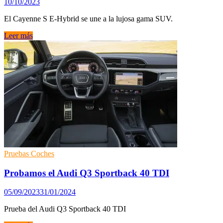
10/10/2023
con
una
El Cayenne S E-Hybrid se une a la lujosa gama SUV.
edición
especial
Porsche
Leer más
limitada
presenta
la
tercera
versión
E-
Hybrid
del
Cayenne
Pruebas Coches
Probamos el Audi Q3 Sportback 40 TDI
05/09/2023
31/01/2024
Prueba del Audi Q3 Sportback 40 TDI