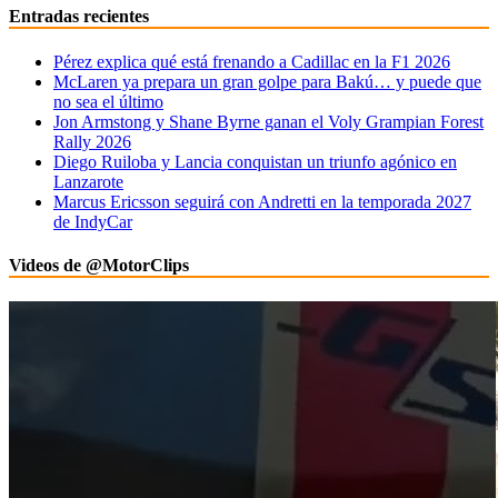
Entradas recientes
Pérez explica qué está frenando a Cadillac en la F1 2026
McLaren ya prepara un gran golpe para Bakú… y puede que
no sea el último
Jon Armstong y Shane Byrne ganan el Voly Grampian Forest
Rally 2026
Diego Ruiloba y Lancia conquistan un triunfo agónico en
Lanzarote
Marcus Ericsson seguirá con Andretti en la temporada 2027
de IndyCar
Videos de @MotorClips