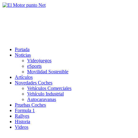
Saltar
al
El Motor punto Net
contenido
Información sobre novedades y pruebas de Automóviles
Portada
Noticias
Videojuegos
eSports
Movilidad Sostenible
Artículos
Novedades Coches
Vehículos Comerciales
Vehículo Industrial
Autocaravanas
Pruebas Coches
Formula 1
Rallyes
Historia
Videos