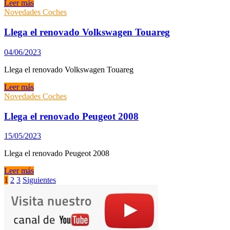
Probamos
Leer más
el
Novedades Coches
Audi
Q3
Llega el renovado Volkswagen Touareg
Sportback
40
04/06/2023
TDI
Llega el renovado Volkswagen Touareg
Llega
Leer más
el
Novedades Coches
renovado
Volkswagen
Llega el renovado Peugeot 2008
Touareg
15/05/2023
Llega el renovado Peugeot 2008
Llega
Leer más
el
Paginación
1
2
3
Siguientes
renovado
de
Peugeot
2008
entradas