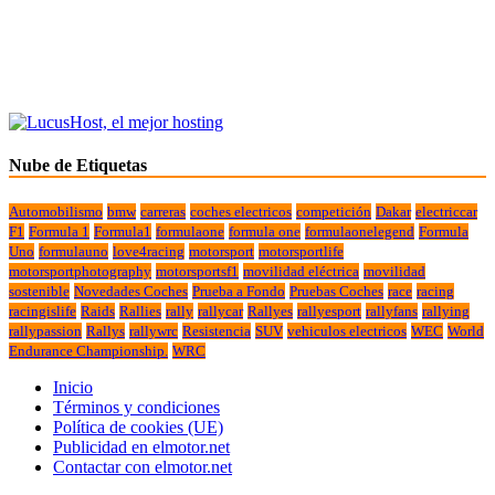
Nube de Etiquetas
Automobilismo
bmw
carreras
coches electricos
competición
Dakar
electriccar
F1
Formula 1
Formula1
formulaone
formula one
formulaonelegend
Formula
Uno
formulauno
love4racing
motorsport
motorsportlife
motorsportphotography
motorsportsf1
movilidad eléctrica
movilidad
sostenible
Novedades Coches
Prueba a Fondo
Pruebas Coches
race
racing
racingislife
Raids
Rallies
rally
rallycar
Rallyes
rallyesport
rallyfans
rallying
rallypassion
Rallys
rallywrc
Resistencia
SUV
vehiculos electricos
WEC
World
Endurance Championship.
WRC
Inicio
Términos y condiciones
Política de cookies (UE)
Publicidad en elmotor.net
Contactar con elmotor.net