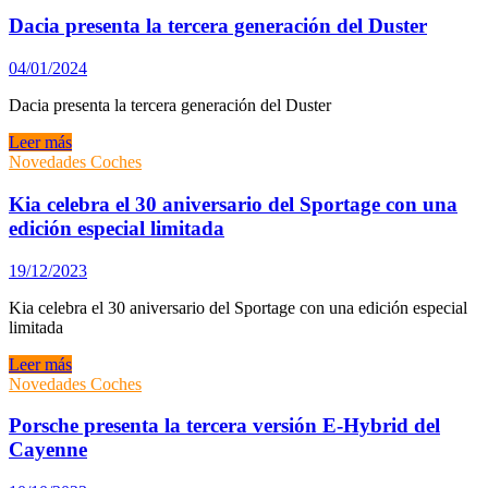
del
Tiguan
Dacia presenta la tercera generación del Duster
de
Volkswagen
04/01/2024
Dacia presenta la tercera generación del Duster
Dacia
Leer más
presenta
Novedades Coches
la
tercera
Kia celebra el 30 aniversario del Sportage con una
generación
edición especial limitada
del
Duster
19/12/2023
Kia celebra el 30 aniversario del Sportage con una edición especial
limitada
Kia
Leer más
celebra
Novedades Coches
el
30
Porsche presenta la tercera versión E-Hybrid del
aniversario
Cayenne
del
Sportage