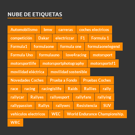
NUBE DE ETIQUETAS
Automobilismo
bmw
carreras
coches electricos
competición
Dakar
electriccar
F1
Formula 1
Formula1
formulaone
formula one
formulaonelegend
Formula Uno
formulauno
love4racing
motorsport
motorsportlife
motorsportphotography
motorsportsf1
movilidad eléctrica
movilidad sostenible
Novedades Coches
Prueba a Fondo
Pruebas Coches
race
racing
racingislife
Raids
Rallies
rally
rallycar
Rallyes
rallyesport
rallyfans
rallying
rallypassion
Rallys
rallywrc
Resistencia
SUV
vehiculos electricos
WEC
World Endurance Championship.
WRC