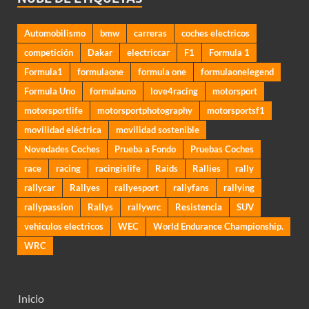
Automobilismo
bmw
carreras
coches electricos
competición
Dakar
electriccar
F1
Formula 1
Formula1
formulaone
formula one
formulaonelegend
Formula Uno
formulauno
love4racing
motorsport
motorsportlife
motorsportphotography
motorsportsf1
movilidad eléctrica
movilidad sostenible
Novedades Coches
Prueba a Fondo
Pruebas Coches
race
racing
racingislife
Raids
Rallies
rally
rallycar
Rallyes
rallyesport
rallyfans
rallying
rallypassion
Rallys
rallywrc
Resistencia
SUV
vehiculos electricos
WEC
World Endurance Championship.
WRC
Inicio