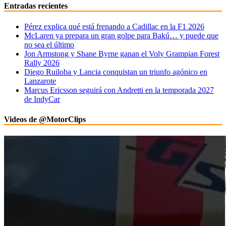
Entradas recientes
Pérez explica qué está frenando a Cadillac en la F1 2026
McLaren ya prepara un gran golpe para Bakú… y puede que
no sea el último
Jon Armstong y Shane Byrne ganan el Voly Grampian Forest
Rally 2026
Diego Ruiloba y Lancia conquistan un triunfo agónico en
Lanzarote
Marcus Ericsson seguirá con Andretti en la temporada 2027
de IndyCar
Videos de @MotorClips