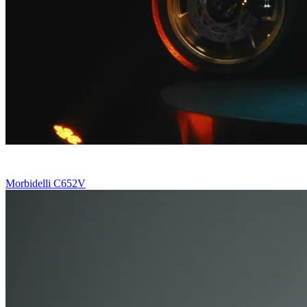
Morbidelli C652V