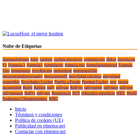
Nube de Etiquetas
Automobilismo
bmw
carreras
coches electricos
competición
Dakar
electriccar
F1
Formula 1
Formula1
formulaone
formula one
formulaonelegend
Formula
Uno
formulauno
love4racing
motorsport
motorsportlife
motorsportphotography
motorsportsf1
movilidad eléctrica
movilidad
sostenible
Novedades Coches
Prueba a Fondo
Pruebas Coches
race
racing
racingislife
Raids
Rallies
rally
rallycar
Rallyes
rallyesport
rallyfans
rallying
rallypassion
Rallys
rallywrc
Resistencia
SUV
vehiculos electricos
WEC
World
Endurance Championship.
WRC
Inicio
Términos y condiciones
Política de cookies (UE)
Publicidad en elmotor.net
Contactar con elmotor.net