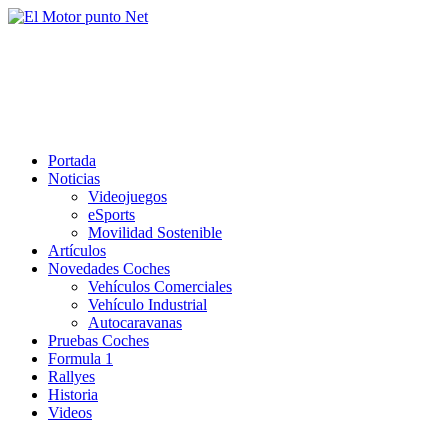
Saltar
al
El Motor punto Net
contenido
Información sobre novedades y pruebas de Automóviles
Portada
Noticias
Videojuegos
eSports
Movilidad Sostenible
Artículos
Novedades Coches
Vehículos Comerciales
Vehículo Industrial
Autocaravanas
Pruebas Coches
Formula 1
Rallyes
Historia
Videos