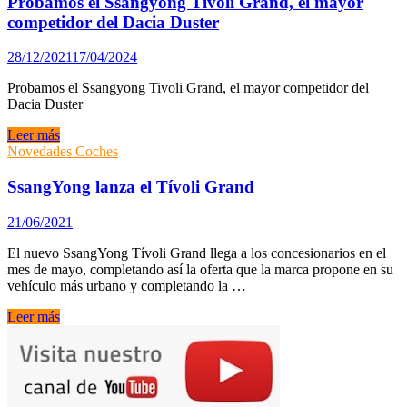
Probamos el Ssangyong Tivoli Grand, el mayor
competidor del Dacia Duster
28/12/2021
17/04/2024
Probamos el Ssangyong Tivoli Grand, el mayor competidor del
Dacia Duster
Probamos
Leer más
el
Novedades Coches
Ssangyong
Tivoli
SsangYong lanza el Tívoli Grand
Grand,
el
21/06/2021
mayor
competidor
El nuevo SsangYong Tívoli Grand llega a los concesionarios en el
del
mes de mayo, completando así la oferta que la marca propone en su
Dacia
vehículo más urbano y completando la …
Duster
SsangYong
Leer más
lanza
el
Tívoli
Grand