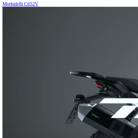
Morbidelli C652V