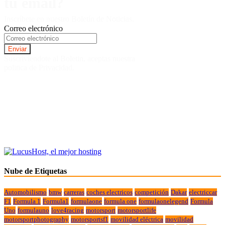
tu email?
Inscríbete en nuestro Boletín de Noticias.
Correo electrónico
Suscriviendote al Boletin, aceptas nuestra
politica de Privacidad.
Nube de Etiquetas
Automobilismo
bmw
carreras
coches electricos
competición
Dakar
electriccar
F1
Formula 1
Formula1
formulaone
formula one
formulaonelegend
Formula
Uno
formulauno
love4racing
motorsport
motorsportlife
motorsportphotography
motorsportsf1
movilidad eléctrica
movilidad