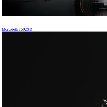
Morbidelli T502XR