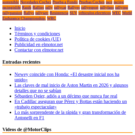
sostenible
Novedades Coches
Prueba a Fondo
Pruebas Coches
race
racing
racingislife
Raids
Rallies
rally
rallycar
Rallyes
rallyesport
rallyfans
rallying
rallypassion
Rallys
rallywrc
Resistencia
SUV
vehiculos electricos
WEC
World
Endurance Championship.
WRC
Inicio
Términos y condiciones
Política de cookies (UE)
Publicidad en elmotor.net
Contactar con elmotor.net
Entradas recientes
Newey coincide con Honda: «El desastre inicial nos ha
unido»
Las claves de mal inicio de Aston Martin en 2026 y algunos
detalles que no se sabían
Sébastien Ogier, adiós a un décimo que nunca fue real
En Cadillac aseguran que Pérez y Bottas están haciendo un
«trabajo espectacular»
Lo más sorprendente de la rápida y gran transformación de
Antonelli en F1
Videos de @MotorClips