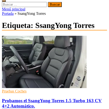
Buscar:
Menú principal
Portada
»
SsangYong Torres
Etiqueta:
SsangYong Torres
Pruebas Coches
Probamos el SsangYong Torres 1.5 Turbo 163 CV
4×2 Automático.