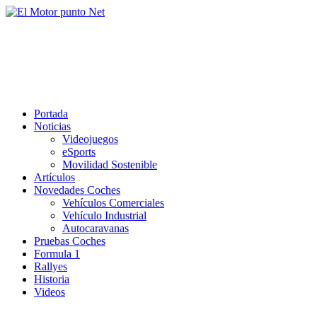
Saltar
al
El Motor punto Net
contenido
Información sobre novedades y pruebas de Automóviles
Portada
Noticias
Videojuegos
eSports
Movilidad Sostenible
Artículos
Novedades Coches
Vehículos Comerciales
Vehículo Industrial
Autocaravanas
Pruebas Coches
Formula 1
Rallyes
Historia
Videos