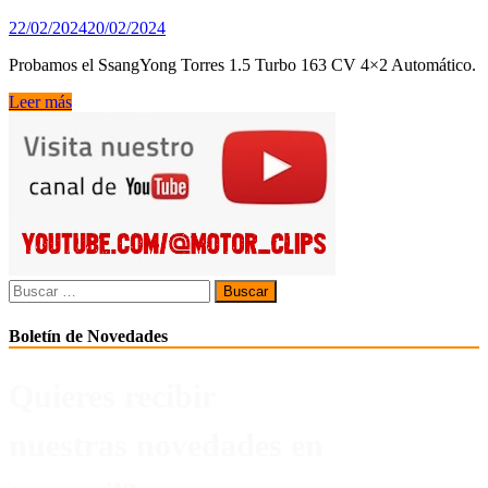
22/02/2024
20/02/2024
Probamos el SsangYong Torres 1.5 Turbo 163 CV 4×2 Automático.
Probamos
Leer más
el
SsangYong
Torres
1.5
Turbo
163
CV
4×2
Automático.
Buscar:
Boletín de Novedades
Quieres recibir
nuestras novedades en