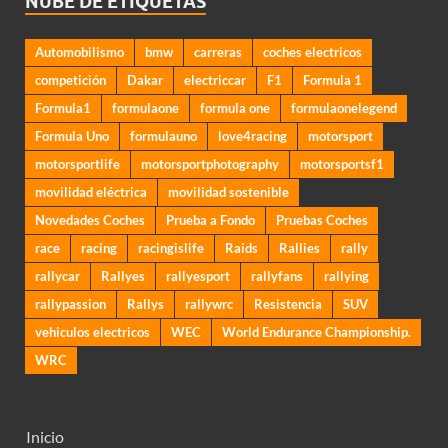
NUBE DE ETIQUETAS
Automobilismo
bmw
carreras
coches electricos
competición
Dakar
electriccar
F1
Formula 1
Formula1
formulaone
formula one
formulaonelegend
Formula Uno
formulauno
love4racing
motorsport
motorsportlife
motorsportphotography
motorsportsf1
movilidad eléctrica
movilidad sostenible
Novedades Coches
Prueba a Fondo
Pruebas Coches
race
racing
racingislife
Raids
Rallies
rally
rallycar
Rallyes
rallyesport
rallyfans
rallying
rallypassion
Rallys
rallywrc
Resistencia
SUV
vehiculos electricos
WEC
World Endurance Championship.
WRC
Inicio