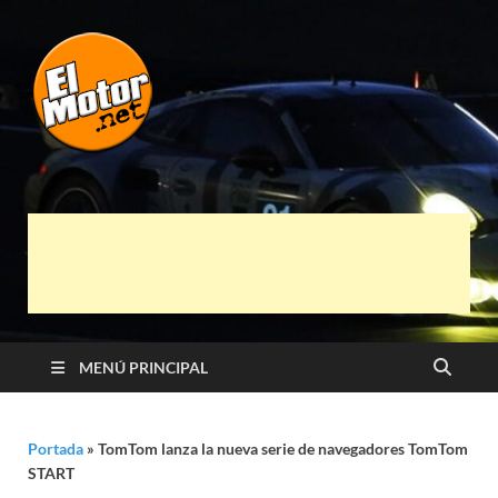
El Motor punto
Información sobre novedades y pruebas de
Automóviles
Net
MENÚ PRINCIPAL
Portada
»
TomTom lanza la nueva serie de navegadores TomTom
START