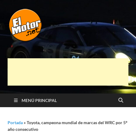
El Motor punto
Información sobre novedades y pruebas de
Automóviles
Net
MENÚ PRINCIPAL
Portada
»
Toyota, campeona mundial de marcas del WRC por 5º
año consecutivo