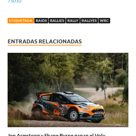
75010
ETIQUETADA
RAIDS
RALLIES
RALLY
RALLYES
WRC
ENTRADAS RELACIONADAS
Jon Armstong y Shane Byrne ganan el Voly