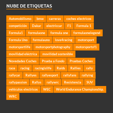
NUBE DE ETIQUETAS
Automobilismo
bmw
carreras
coches electricos
competición
Dakar
electriccar
F1
Formula 1
Formula1
formulaone
formula one
formulaonelegend
Formula Uno
formulauno
love4racing
motorsport
motorsportlife
motorsportphotography
motorsportsf1
movilidad eléctrica
movilidad sostenible
Novedades Coches
Prueba a Fondo
Pruebas Coches
race
racing
racingislife
Raids
Rallies
rally
rallycar
Rallyes
rallyesport
rallyfans
rallying
rallypassion
Rallys
rallywrc
Resistencia
SUV
vehiculos electricos
WEC
World Endurance Championship.
WRC