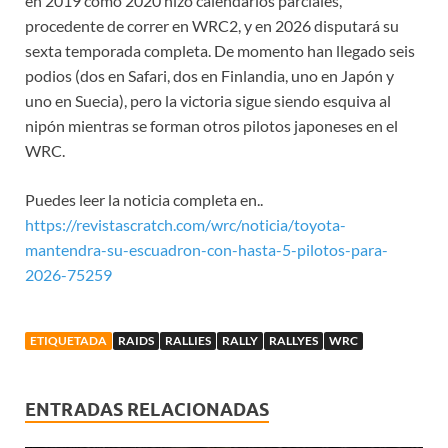
en 2019 como 2020 hizo calendarios parciales,
procedente de correr en WRC2, y en 2026 disputará su
sexta temporada completa. De momento han llegado seis
podios (dos en Safari, dos en Finlandia, uno en Japón y
uno en Suecia), pero la victoria sigue siendo esquiva al
nipón mientras se forman otros pilotos japoneses en el
WRC.
Puedes leer la noticia completa en..
https://revistascratch.com/wrc/noticia/toyota-
mantendra-su-escuadron-con-hasta-5-pilotos-para-
2026-75259
ETIQUETADA
RAIDS
RALLIES
RALLY
RALLYES
WRC
ENTRADAS RELACIONADAS