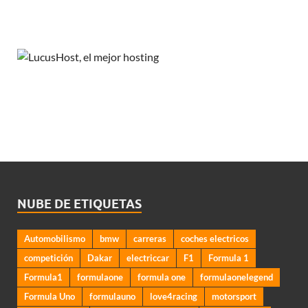
NUBE DE ETIQUETAS
Automobilismo
bmw
carreras
coches electricos
competición
Dakar
electriccar
F1
Formula 1
Formula1
formulaone
formula one
formulaonelegend
Formula Uno
formulauno
love4racing
motorsport