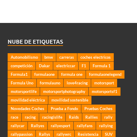
NUBE DE ETIQUETAS
Automobilismo
bmw
carreras
coches electricos
competición
Dakar
electriccar
F1
Formula 1
Formula1
formulaone
formula one
formulaonelegend
Formula Uno
formulauno
love4racing
motorsport
motorsportlife
motorsportphotography
motorsportsf1
movilidad eléctrica
movilidad sostenible
Novedades Coches
Prueba a Fondo
Pruebas Coches
race
racing
racingislife
Raids
Rallies
rally
rallycar
Rallyes
rallyesport
rallyfans
rallying
rallypassion
Rallys
rallywrc
Resistencia
SUV