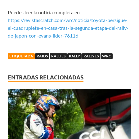
Puedes leer la noticia completa en..
https://revistascratch.com/wrc/noticia/toyota-persigue-
el-cuadruplete-en-casa-tras-la-segunda-etapa-del-rally-
de-japon-con-evans-lider-76116
ETIQUETADA
RAIDS
RALLIES
RALLY
RALLYES
WRC
ENTRADAS RELACIONADAS