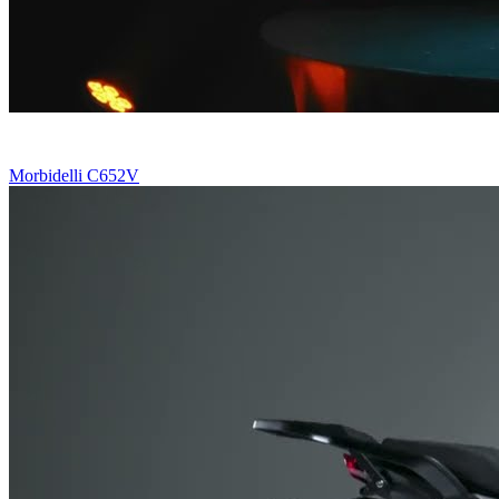
Morbidelli C652V