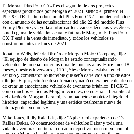
El Morgan Plus Four CX-T es el segundo de dos proyectos
especiales producidos por Morgan en 2021, siendo el primero el
Plus 8 GTR. La introducción del Plus Four CX-T también coincide
con el anuncio de las actualizaciones del año 22 del modelo Plus
Four y Plus Six, y ayuda a informar los avances técnicos y estéticos
para la gama de vehículos actual y futura de Morgan. El Plus Four
CX-T está a la venta de inmediato, y todos los vehículos se
construirán antes de fines de 2021.
Jonathan Wells, Jefe de Diseño de Morgan Motor Company, dijo:
“El equipo de diseño de Morgan ha estado conceptualizando
vehículos de prueba modernos durante muchos años. Hace unos 18
meses, nuestros inversores y CEO, Steve Morris, estaban en el
estudio y comentaron lo increíble que sería darle vida a uno de estos
dibujos. El proyecto fue desenfrenado y nació enteramente del deseo
de crear un emocionante vehículo de aventuras británico. El CX-T,
como muchos vehículos Morgan recientes, demuestra la flexibilidad
del diseño de Morgan. Para mí, es un paquete completo: integridad
histórica, capacidad legítima y una estética totalmente nueva de
liderazgo de aventuras «.
Mike Jones, Rally Raid UK, dijo: “Aplicar mi experiencia de 13
Rallies Dakar, 60 construcciones de vehículos Dakar y toda una
vida de aventuras por tierra a un auto deportivo poco convencional
como un Morgan ha sido un proyecto interesante y gratificante.