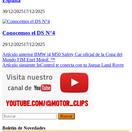
España
30/12/2025
17/12/2025
Conocemos el DS N°4
29/12/2025
17/12/2025
Navegación
Artículo anterior
BMW i4 M50 Safety Car oficial de la Copa del
Mundo FIM Enel MotoE ™
de
Artículo siguiente
InControl te conecta con tu Jaguar Land Rover
entradas
Buscar:
Boletín de Novedades