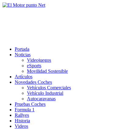
Saltar
al
El Motor punto Net
contenido
Información sobre novedades y pruebas de Automóviles
Portada
Noticias
Videojuegos
eSports
Movilidad Sostenible
Artículos
Novedades Coches
Vehículos Comerciales
Vehículo Industrial
Autocaravanas
Pruebas Coches
Formula 1
Rallyes
Historia
Videos