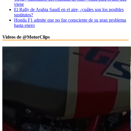
viene
El Rally de Arabia Saudí en el aire, ¿cuáles son los posibles
sustitutos?
Honda F1 admite que no fue consciente de su gran problema
hasta enero
Videos de @MotorClips