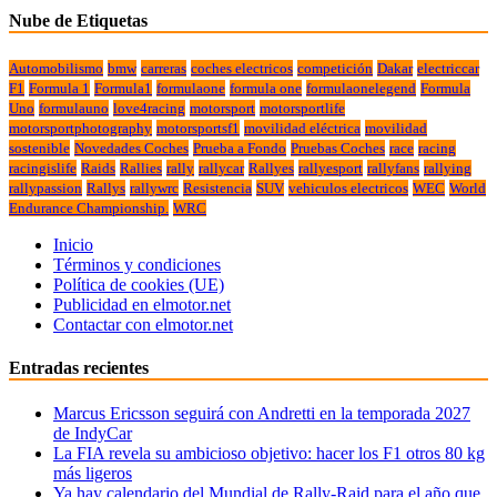
Nube de Etiquetas
Automobilismo
bmw
carreras
coches electricos
competición
Dakar
electriccar
F1
Formula 1
Formula1
formulaone
formula one
formulaonelegend
Formula
Uno
formulauno
love4racing
motorsport
motorsportlife
motorsportphotography
motorsportsf1
movilidad eléctrica
movilidad
sostenible
Novedades Coches
Prueba a Fondo
Pruebas Coches
race
racing
racingislife
Raids
Rallies
rally
rallycar
Rallyes
rallyesport
rallyfans
rallying
rallypassion
Rallys
rallywrc
Resistencia
SUV
vehiculos electricos
WEC
World
Endurance Championship.
WRC
Inicio
Términos y condiciones
Política de cookies (UE)
Publicidad en elmotor.net
Contactar con elmotor.net
Entradas recientes
Marcus Ericsson seguirá con Andretti en la temporada 2027
de IndyCar
La FIA revela su ambicioso objetivo: hacer los F1 otros 80 kg
más ligeros
Ya hay calendario del Mundial de Rally-Raid para el año que