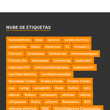
NUBE DE ETIQUETAS
Automobilismo
bmw
carreras
coches electricos
competición
Dakar
electriccar
F1
Formula 1
Formula1
formulaone
formula one
formulaonelegend
Formula Uno
formulauno
love4racing
motorsport
motorsportlife
motorsportphotography
motorsportsf1
movilidad eléctrica
movilidad sostenible
Novedades Coches
Prueba a Fondo
Pruebas Coches
race
racing
racingislife
Raids
Rallies
rally
rallycar
Rallyes
rallyesport
rallyfans
rallying
rallypassion
Rallys
rallywrc
Resistencia
SUV
vehiculos electricos
WEC
World Endurance Championship.