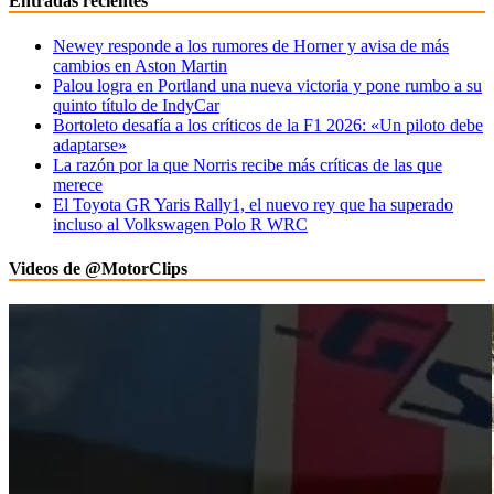
Entradas recientes
Newey responde a los rumores de Horner y avisa de más
cambios en Aston Martin
Palou logra en Portland una nueva victoria y pone rumbo a su
quinto título de IndyCar
Bortoleto desafía a los críticos de la F1 2026: «Un piloto debe
adaptarse»
La razón por la que Norris recibe más críticas de las que
merece
El Toyota GR Yaris Rally1, el nuevo rey que ha superado
incluso al Volkswagen Polo R WRC
Videos de @MotorClips