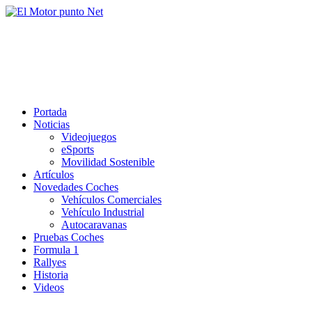
Saltar
al
El Motor punto Net
contenido
Información sobre novedades y pruebas de Automóviles
Portada
Noticias
Videojuegos
eSports
Movilidad Sostenible
Artículos
Novedades Coches
Vehículos Comerciales
Vehículo Industrial
Autocaravanas
Pruebas Coches
Formula 1
Rallyes
Historia
Videos