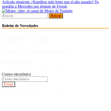
de
Artículo siguiente
¿Hamilton más lento que el año pasado? Yo
entradas
pondría a Mercedes por delante de Ferrari
Buscar:
Boletín de Novedades
Quieres recibir
nuestras novedades en
tu email?
Inscríbete en nuestro Boletín de Noticias.
Correo electrónico
Suscriviendote al Boletin, aceptas nuestra
politica de Privacidad.