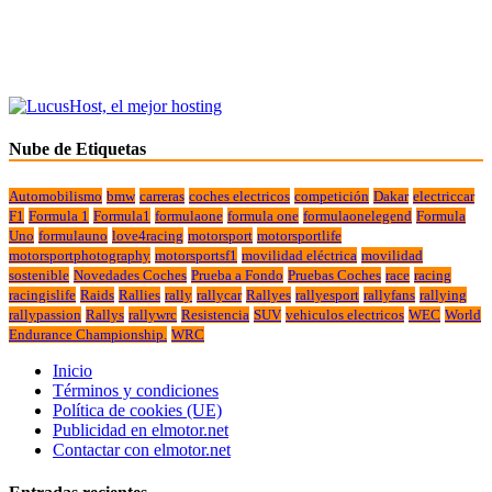
Nube de Etiquetas
Automobilismo
bmw
carreras
coches electricos
competición
Dakar
electriccar
F1
Formula 1
Formula1
formulaone
formula one
formulaonelegend
Formula
Uno
formulauno
love4racing
motorsport
motorsportlife
motorsportphotography
motorsportsf1
movilidad eléctrica
movilidad
sostenible
Novedades Coches
Prueba a Fondo
Pruebas Coches
race
racing
racingislife
Raids
Rallies
rally
rallycar
Rallyes
rallyesport
rallyfans
rallying
rallypassion
Rallys
rallywrc
Resistencia
SUV
vehiculos electricos
WEC
World
Endurance Championship.
WRC
Inicio
Términos y condiciones
Política de cookies (UE)
Publicidad en elmotor.net
Contactar con elmotor.net