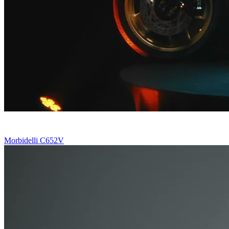
Morbidelli C652V