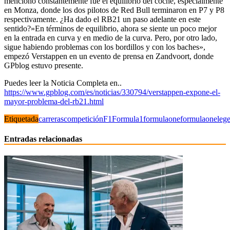
mencionó constantemente fue el equilibrio del coche, especialmente
en Monza, donde los dos pilotos de Red Bull terminaron en P7 y P8
respectivamente. ¿Ha dado el RB21 un paso adelante en este
sentido?»En términos de equilibrio, ahora se siente un poco mejor
en la entrada en curva y en medio de la curva. Pero, por otro lado,
sigue habiendo problemas con los bordillos y con los baches»,
empezó Verstappen en un evento de prensa en Zandvoort, donde
GPblog estuvo prese
nte.
Puedes leer la Noticia Completa en..
https://www.gpblog.com/es/noticias/330794/verstappen-expone-el-
mayor-problema-del-rb21.html
Etiquetada
carreras
competición
F1
Formula1
formulaone
formulaoneleg
Entradas relacionadas