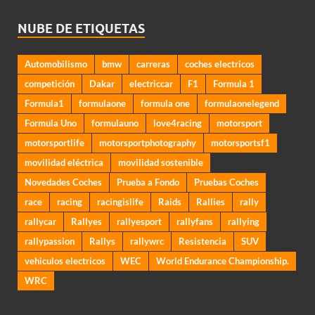
NUBE DE ETIQUETAS
Automobilismo
bmw
carreras
coches electricos
competición
Dakar
electriccar
F1
Formula 1
Formula1
formulaone
formula one
formulaonelegend
Formula Uno
formulauno
love4racing
motorsport
motorsportlife
motorsportphotography
motorsportsf1
movilidad eléctrica
movilidad sostenible
Novedades Coches
Prueba a Fondo
Pruebas Coches
race
racing
racingislife
Raids
Rallies
rally
rallycar
Rallyes
rallyesport
rallyfans
rallying
rallypassion
Rallys
rallywrc
Resistencia
SUV
vehiculos electricos
WEC
World Endurance Championship.
WRC