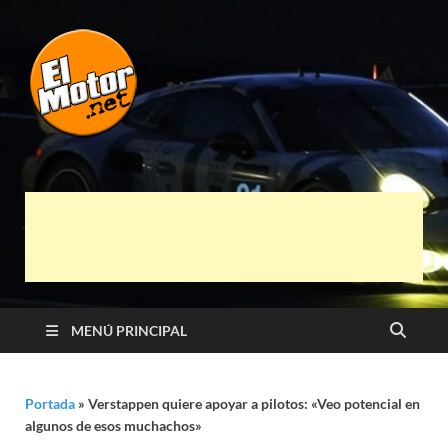
El Motor punto
Información sobre novedades y pruebas de
Automóviles
Net
MENÚ PRINCIPAL
Portada
»
Verstappen quiere apoyar a pilotos: «Veo potencial en
algunos de esos muchachos»