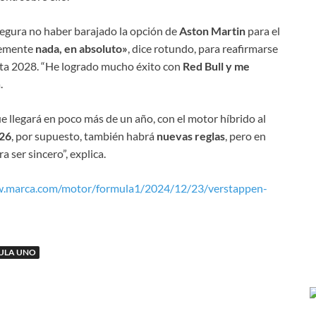
asegura no haber barajado la opción de
Aston Martin
para el
lemente
nada, en absoluto»
, dice rotundo, para reafirmarse
asta 2028. “He logrado mucho éxito con
Red Bull y me
.
 llegará en poco más de un año, con el motor híbrido al
26
, por supuesto, también habrá
nuevas reglas
, pero en
ser sincero”, explica.
w.marca.com/motor/formula1/2024/12/23/verstappen-
ULA UNO