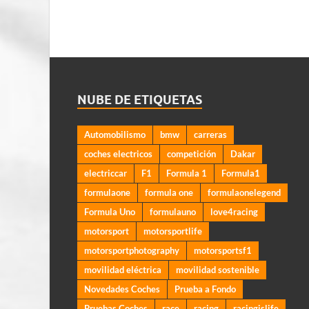
NUBE DE ETIQUETAS
Automobilismo
bmw
carreras
coches electricos
competición
Dakar
electriccar
F1
Formula 1
Formula1
formulaone
formula one
formulaonelegend
Formula Uno
formulauno
love4racing
motorsport
motorsportlife
motorsportphotography
motorsportsf1
movilidad eléctrica
movilidad sostenible
Novedades Coches
Prueba a Fondo
Pruebas Coches
race
racing
racingislife