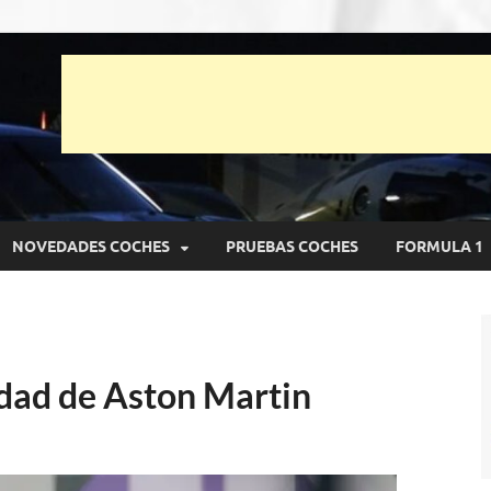
unto Net
pruebas de Automóviles
NOVEDADES COCHES
PRUEBAS COCHES
FORMULA 1
idad de Aston Martin