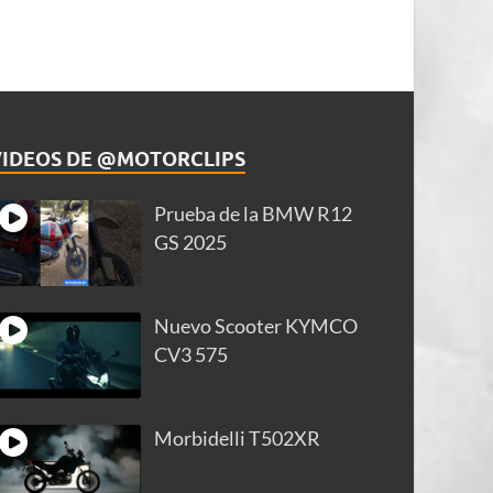
VIDEOS DE @MOTORCLIPS
Prueba de la BMW R12
GS 2025
Nuevo Scooter KYMCO
CV3 575
Morbidelli T502XR