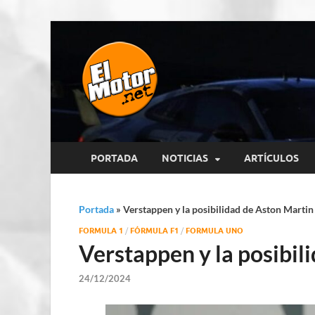
El Motor p
Información sobre novedades y 
PORTADA
NOTICIAS
ARTÍCULOS
Portada
»
Verstappen y la posibilidad de Aston Martin
FORMULA 1
/
FÓRMULA F1
/
FORMULA UNO
Verstappen y la posibil
24/12/2024