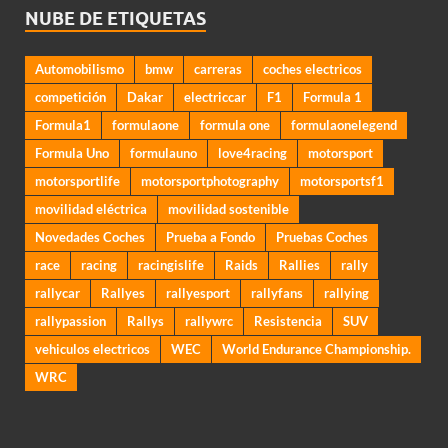
NUBE DE ETIQUETAS
Automobilismo
bmw
carreras
coches electricos
competición
Dakar
electriccar
F1
Formula 1
Formula1
formulaone
formula one
formulaonelegend
Formula Uno
formulauno
love4racing
motorsport
motorsportlife
motorsportphotography
motorsportsf1
movilidad eléctrica
movilidad sostenible
Novedades Coches
Prueba a Fondo
Pruebas Coches
race
racing
racingislife
Raids
Rallies
rally
rallycar
Rallyes
rallyesport
rallyfans
rallying
rallypassion
Rallys
rallywrc
Resistencia
SUV
vehiculos electricos
WEC
World Endurance Championship.
WRC