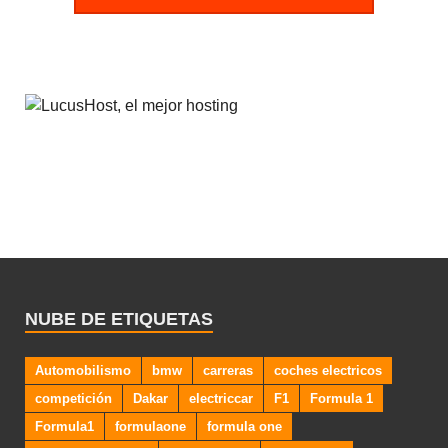
NUBE DE ETIQUETAS
Automobilismo
bmw
carreras
coches electricos
competición
Dakar
electriccar
F1
Formula 1
Formula1
formulaone
formula one