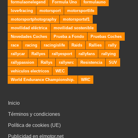
formulaonelegend
Formula Uno
formulauno
love4racing
motorsport
motorsportlife
motorsportphotography
motorsportsf1
movilidad eléctrica
movilidad sostenible
Novedades Coches
Prueba a Fondo
Pruebas Coches
race
racing
racingislife
Raids
Rallies
rally
rallycar
Rallyes
rallyesport
rallyfans
rallying
rallypassion
Rallys
rallywrc
Resistencia
SUV
vehiculos electricos
WEC
World Endurance Championship.
WRC
Inicio
Términos y condiciones
Política de cookies (UE)
Publicidad en elmotor.net