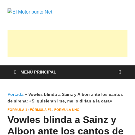
El Motor
Información sobre novedades y pruebas
de Automóviles
punto Net
MENÚ PRINCIPAL
Portada
»
Vowles blinda a Sainz y Albon ante los cantos
de sirena: «Si quisieran irse, me lo dirían a la cara»
FORMULA 1
/
FÓRMULA F1
/
FORMULA UNO
Vowles blinda a Sainz y
Albon ante los cantos de