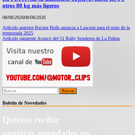
otros 80 kg más ligeros
08/08/2026
08/08/2026
Navegación
Artículo anterior
Racing Bulls anuncia a Lawson para el resto de la
temporada 2025
de
Artículo siguiente
Avance del 51 Rally Senderos de La Palma
entradas
Buscar:
Boletín de Novedades
Quieres recibir
nuestras novedades en