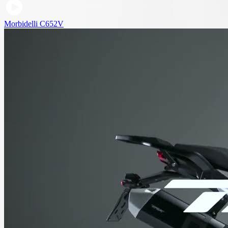
Morbidelli C652V