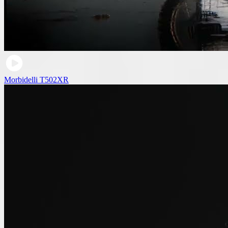
Morbidelli T502XR