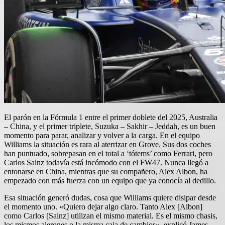
El parón en la Fórmula 1 entre el primer doblete del 2025, Australia
– China, y el primer triplete, Suzuka – Sakhir – Jeddah, es un buen
momento para parar, analizar y volver a la carga. En el equipo
Williams la situación es rara al aterrizar en Grove. Sus dos coches
han puntuado, sobrepasan en el total a ‘tótems’ como Ferrari, pero
Carlos Sainz todavía está incómodo con el FW47. Nunca llegó a
entonarse en China, mientras que su compañero, Alex Albon, ha
empezado con más fuerza con un equipo que ya conocía al dedillo.
Esa situación generó dudas, cosa que Williams quiere disipar desde
el momento uno. «Quiero dejar algo claro. Tanto Alex [Albon]
como Carlos [Sainz] utilizan el mismo material. Es el mismo chasis,
los mismos alerones o la misma caja de cambios», explicó James