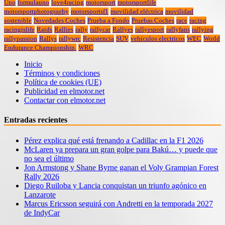
Uno
formulauno
love4racing
motorsport
motorsportlife
motorsportphotography
motorsportsf1
movilidad eléctrica
movilidad
sostenible
Novedades Coches
Prueba a Fondo
Pruebas Coches
race
racing
racingislife
Raids
Rallies
rally
rallycar
Rallyes
rallyesport
rallyfans
rallying
rallypassion
Rallys
rallywrc
Resistencia
SUV
vehiculos electricos
WEC
World
Endurance Championship.
WRC
Inicio
Términos y condiciones
Política de cookies (UE)
Publicidad en elmotor.net
Contactar con elmotor.net
Entradas recientes
Pérez explica qué está frenando a Cadillac en la F1 2026
McLaren ya prepara un gran golpe para Bakú… y puede que
no sea el último
Jon Armstong y Shane Byrne ganan el Voly Grampian Forest
Rally 2026
Diego Ruiloba y Lancia conquistan un triunfo agónico en
Lanzarote
Marcus Ericsson seguirá con Andretti en la temporada 2027
de IndyCar