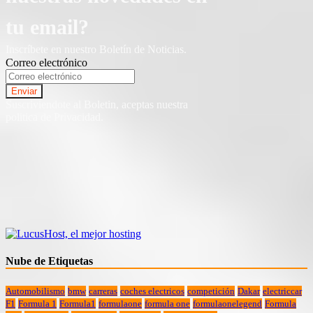
tu email?
Inscríbete en nuestro Boletín de Noticias.
Correo electrónico
Suscriviendote al Boletin, aceptas nuestra
politica de Privacidad.
Nube de Etiquetas
Automobilismo
bmw
carreras
coches electricos
competición
Dakar
electriccar
F1
Formula 1
Formula1
formulaone
formula one
formulaonelegend
Formula