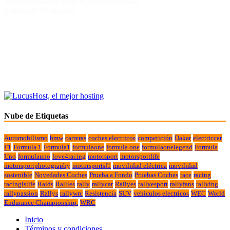
Suscriviendote al Boletin, aceptas nuestra
politica de Privacidad.
Nube de Etiquetas
Automobilismo
bmw
carreras
coches electricos
competición
Dakar
electriccar
F1
Formula 1
Formula1
formulaone
formula one
formulaonelegend
Formula
Uno
formulauno
love4racing
motorsport
motorsportlife
motorsportphotography
motorsportsf1
movilidad eléctrica
movilidad
sostenible
Novedades Coches
Prueba a Fondo
Pruebas Coches
race
racing
racingislife
Raids
Rallies
rally
rallycar
Rallyes
rallyesport
rallyfans
rallying
rallypassion
Rallys
rallywrc
Resistencia
SUV
vehiculos electricos
WEC
World
Endurance Championship.
WRC
Inicio
Términos y condiciones