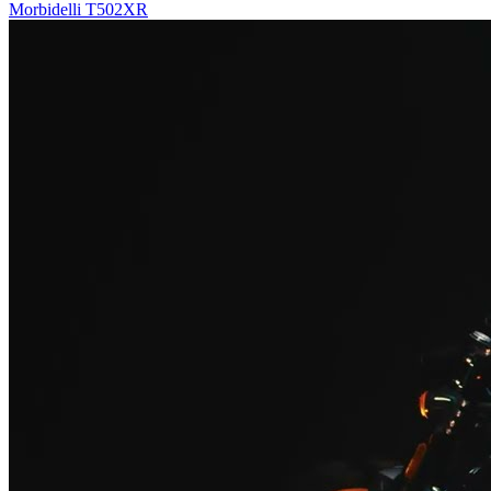
Morbidelli T502XR