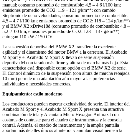
manual; consumo promedio de combustible: 4,5 – 4,6 l/100 km;
emisiones promedio de CO2: 119 – 121 g/km**; con cambio
Steptronic de ocho velocidades; consumo promedio de combustible:
4,5 – 4,7 l/100 km; emisiones promedio de CO2: 118 – 124 g/km**)
y el BMW X2 xDrive18d (consumo promedio de combustible: 4,8 –
5,2 l/100 km; emisiones promedio de CO2: 128 – 137 g/km**)
entregan 110 kW / 150 CV.
La suspensión deportiva del BMW X2 transfiere la excelente
agilidad y el dinamismo del motor BMW a la carretera. El Acabado
M Sport y el Acabado M Sport X llevan de serie suspensión
deportiva M con tarado más firme y altura de marcha más baja. Esta
característica está disponible como opción en el BMW X2 de serie.
El Control dinámico de la suspensión (con altura de marcha rebajada
10 mm) permite una adaptación aún mayor a las preferencias
individuales o necesidades concretas.
Equipamiento: estilo moderno
Los conductores pueden esperar exclusividad de serie. El interior del
Acabado M Sport y el Acabado M Sport X presenta una atractiva
combinación de tela y Alcantara Micro Hexagon Anthrazit con
costuras de contraste para el cuadro de instrumentos y la consola
central. Además, el cuadro de instrumentos y la amplia pantalla
aportan más detalles únicos al interior y apuntan visualmente a la