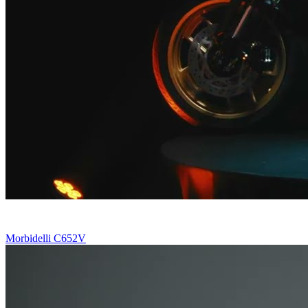
Morbidelli C652V