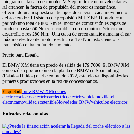
integrado en la caja de cambios M Steptronic de ocho velocidades.
Al arrancar, la fuerza de propulsión del motor es instantánea,
ofreciendo una respuesta sin tiempos de espera a cada movimiento
del acelerador. El sistema de propulsión M HYBRID produce un
par máximo total de 800 Nm (el motor de combustión es capaz de
producir hasta 650 Nm y se combina con un motor eléctrico que
desarrolla otros 280 Nm). Una etapa de preengranaje aumenta el par
máximo efectivo del motor eléctrico a 450 Nm justo cuando la
transmisión entra en funcionamiento.
Precio para España.
El BMW XM tiene un precio de salida de 179.700€. El BMW XM
comenzó su producción en la planta de BMW en Spartanburg
(Estados Unidos) en diciembre de 2022, estando ya disponibles las
primeras producciones en la red de concesionarios.
Etiquetada
bmw
BMW XM
coches
electricos
electric
electriccar
electrico
electricvehicle
movilidad
eléctrica
movilidad sostenible
Novedades BMW
vehiculos electricos
Entradas relacionadas