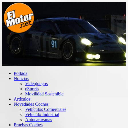
Saltar
al
contenido
El Motor punto Net
Información sobre novedades y pruebas de Automóviles
Portada
Noticias
Videojuegos
eSports
Movilidad Sostenible
Artículos
Novedades Coches
Vehículos Comerciales
Vehículo Industrial
Autocaravanas
Pruebas Coches