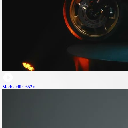
Morbidelli C652V