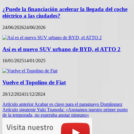
¿Puede la financiación acelerar la llegada del coche
eléctrico a las ciudades?
24/06/2026
24/06/2026
Así es el nuevo SUV urbano de BYD, el ATTO 2
16/01/2025
14/01/2025
Vuelve el Topolino de Fiat
20/12/2024
11/12/2024
Navegación
Artículo anterior
Acabar es clave para el paraguayo Domínguez
Artículo siguiente
Yuki Tsunoda: «Anotamos nuestro primer punto
de
de la temporada, no esperaba anotar ninguno»
entradas