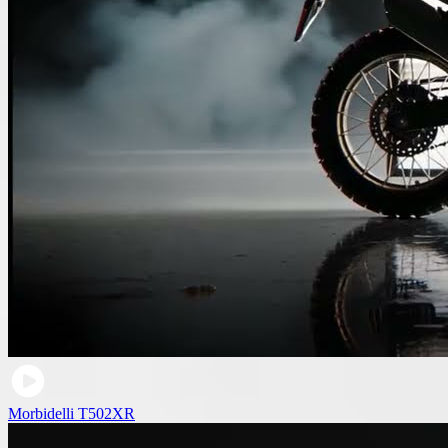
Morbidelli T502XR