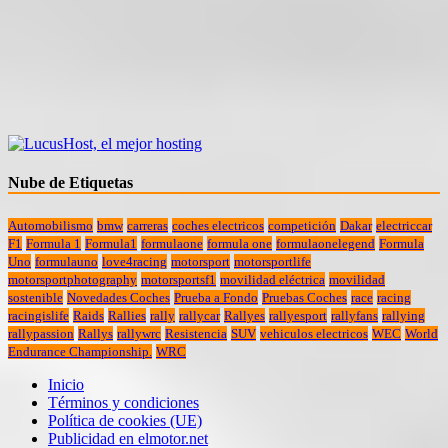
Nube de Etiquetas
Automobilismo
bmw
carreras
coches electricos
competición
Dakar
electriccar
F1
Formula 1
Formula1
formulaone
formula one
formulaonelegend
Formula
Uno
formulauno
love4racing
motorsport
motorsportlife
motorsportphotography
motorsportsf1
movilidad eléctrica
movilidad
sostenible
Novedades Coches
Prueba a Fondo
Pruebas Coches
race
racing
racingislife
Raids
Rallies
rally
rallycar
Rallyes
rallyesport
rallyfans
rallying
rallypassion
Rallys
rallywrc
Resistencia
SUV
vehiculos electricos
WEC
World
Endurance Championship.
WRC
Inicio
Términos y condiciones
Política de cookies (UE)
Publicidad en elmotor.net