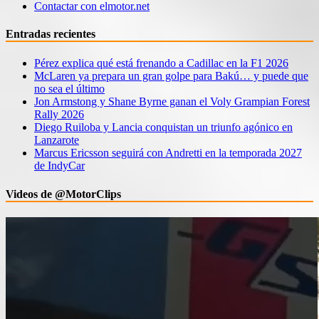
Contactar con elmotor.net
Entradas recientes
Pérez explica qué está frenando a Cadillac en la F1 2026
McLaren ya prepara un gran golpe para Bakú… y puede que
no sea el último
Jon Armstong y Shane Byrne ganan el Voly Grampian Forest
Rally 2026
Diego Ruiloba y Lancia conquistan un triunfo agónico en
Lanzarote
Marcus Ericsson seguirá con Andretti en la temporada 2027
de IndyCar
Videos de @MotorClips